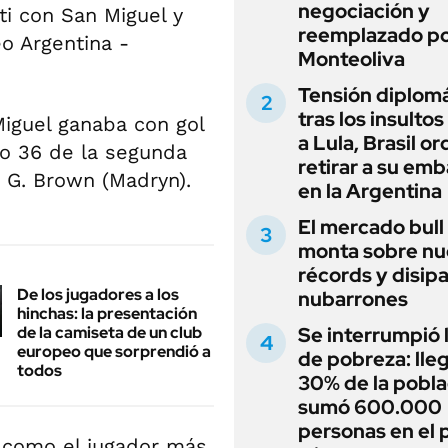
negociación y
ti con San Miguel y
reemplazado p
eo Argentina -
Monteoliva
Tensión diplomá
tras los insultos
Miguel ganaba con gol
a Lula, Brasil o
to 36 de la segunda
retirar a su em
 G. Brown (Madryn).
en la Argentina
El mercado bull
monta sobre n
récords y disip
De los jugadores a los
nubarrones
hinchas: la presentación
de la camiseta de un club
Se interrumpió l
europeo que sorprendió a
de pobreza: lleg
todos
30% de la pobla
sumó 600.000
personas en el 
 como el jugador más