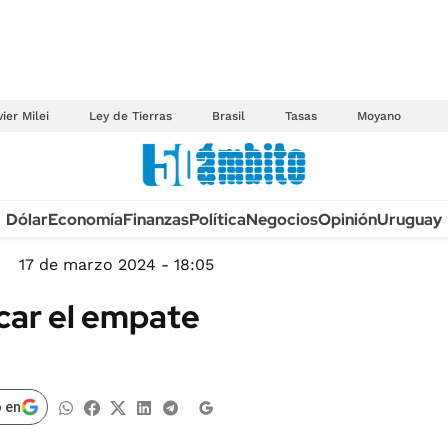
ier Milei
Ley de Tierras
Brasil
Tasas
Moyano
Anuario autos 2026
Dólar
Economía
Finanzas
Política
Negocios
Opinión
Uruguay
TECNOLOGÍA
NOVEDADES FISCA
MÉXICO
17 de marzo 2024 - 18:05
EDICTOS JUDICIAL
OPINIÓN
car el empate
MULTAS
MUNDO
LICITACIONES
INFORMACIÓN GENERAL
CUADROS TARIFAR
ESPECTÁCULOS
 en
RECALL
DEPORTES