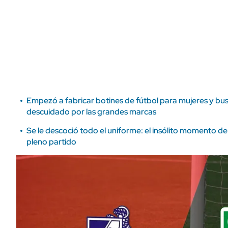
ÁMBITO DEBATE
Municipios
MEDIAKIT AMBITO DEBATE
URUGUAY
Empezó a fabricar botines de fútbol para mujeres y bus
descuidado por las grandes marcas
Se le descoció todo el uniforme: el insólito momento d
pleno partido