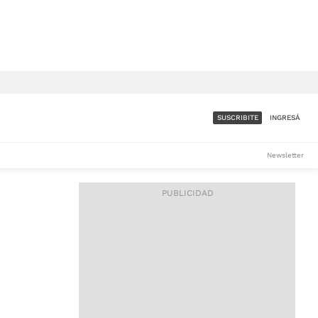
SUSCRIBITE
INGRESÁ
SUMATE A LA COMUNIDAD
Newsletter
DE ÁMBITO
LES
ACCESO FULL - $1.800/MES
ES
CORPORATIVO - CONSULTAR
Si tenés dudas comunicate
con nosotros a
IOS
suscripciones@ambito.com.ar
Llamanos al (54) 11 4556-
9147/48 o
al (54) 11 4449-3256 de lunes a