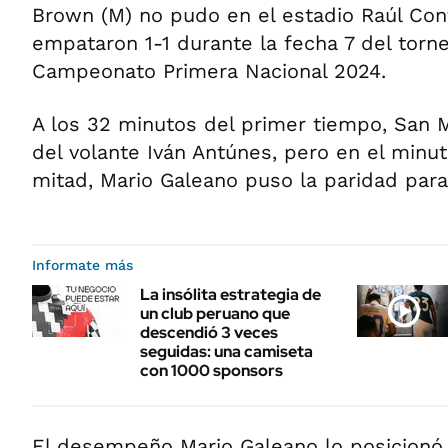
Brown (M) no pudo en el estadio Raúl Con
empataron 1-1 durante la fecha 7 del torn
Campeonato Primera Nacional 2024.
A los 32 minutos del primer tiempo, San 
del volante Iván Antúnes, pero en el minu
mitad, Mario Galeano puso la paridad para
Informate más
La insólita estrategia de
un club peruano que
descendió 3 veces
seguidas: una camiseta
con 1000 sponsors
El desempeño Mario Galeano lo posicionó