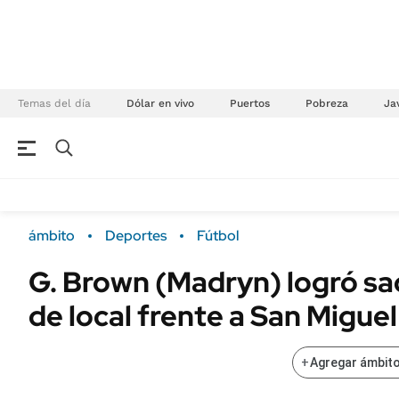
Temas del día
Dólar en vivo
Puertos
Pobreza
Jav
NEGOCIOS
ÚLTIMAS NOTICIAS
Especiales Ámbito
ECONOMÍA
ámbito
Deportes
Fútbol
Real Estate
Banco de Datos
G. Brown (Madryn) logró sa
Sustentabilidad
Campo
de local frente a San Miguel
Seguros
FINANZAS
ENERGY REPORT
Dólar
+
Agregar ámbito
POLÍTICA
Mercados
Nacional