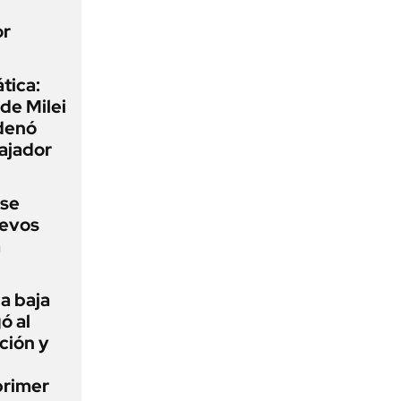
or
tica:
 de Milei
rdenó
bajador
 se
uevos
a
a baja
ó al
ción y
primer