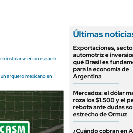
ANUARIO 2025
LIFESTYLE
EDICIÓN IMPRESA
AUTOS
Últimas noticia
Exportaciones, secto
automotriz e inversio
ca instalarse en un espacio
qué Brasil es fundam
para la economía de
Argentina
e un arquero mexicano en
Mercados: el dólar m
roza los $1.500 y el p
rebota ante dudas so
estrecho de Ormuz
¿Cuándo cobran en 