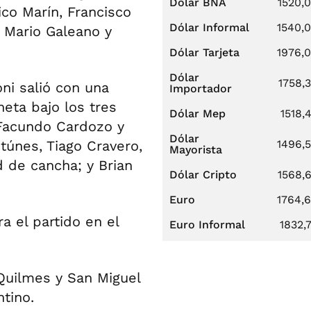
Dólar BNA
1520,
ico Marín, Francisco
Dólar Informal
1540,
 Mario Galeano y
Dólar Tarjeta
1976,
Dólar
1758,
ni salió con una
Importador
eta bajo los tres
Dólar Mep
1518,
 Facundo Cardozo y
Dólar
túnes, Tiago Cravero,
1496,
Mayorista
d de cancha; y Brian
Dólar Cripto
1568,
Euro
1764,
a el partido en el
Euro Informal
1832,
 Quilmes y San Miguel
ntino.