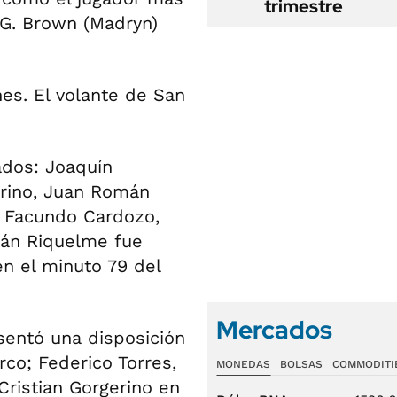
trimestre
 G. Brown (Madryn)
s. El volante de San
ados: Joaquín
erino, Juan Román
, Facundo Cardozo,
mán Riquelme fue
en el minuto 79 del
Mercados
sentó una disposición
rco; Federico Torres,
MONEDAS
BOLSAS
COMMODITI
ristian Gorgerino en