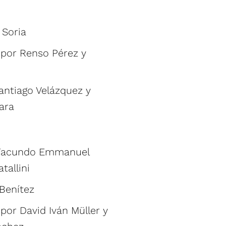
 Soria
 por Renso Pérez y
Santiago Velázquez y
ara
r Facundo Emmanuel
tallini
 Benítez
por David Iván Müller y