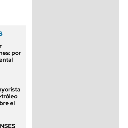
viernes de 10 a 18
s
r
nes: por
ental
ayorista
etróleo
bre el
ANSES