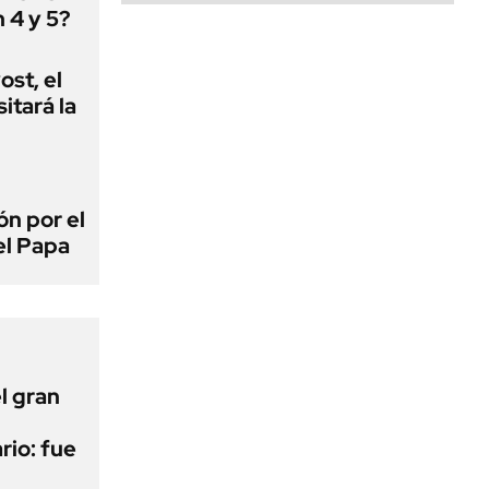
 4 y 5?
st, el
itará la
ón por el
el Papa
l gran
rio: fue