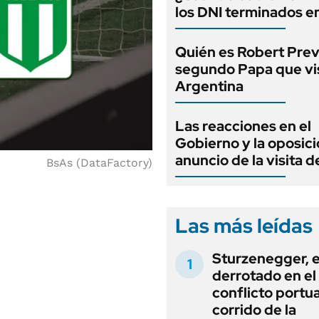
los DNI terminados en
Quién es Robert Prevo
segundo Papa que vis
Argentina
Las reacciones en el
Gobierno y la oposici
anuncio de la visita d
BsAs (DataFactory)
Las más leídas
Sturzenegger, e
derrotado en el
conflicto portua
corrido de la