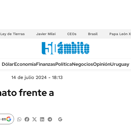
Ley de Tierras
Javier Milei
CEOs
Brasil
Papa León X
Anuario autos 2026
Dólar
Economía
Finanzas
Política
Negocios
Opinión
Uruguay
TECNOLOGÍA
NOVEDADES FISCA
MÉXICO
14 de julio 2024 - 18:13
EDICTOS JUDICIAL
OPINIÓN
nato frente a
MULTAS
MUNDO
LICITACIONES
INFORMACIÓN GENERAL
CUADROS TARIFAR
ESPECTÁCULOS
 en
RECALL
DEPORTES