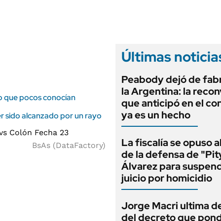
ANUARIO 2025
LIFESTYLE
EDICIÓN IMPRESA
AUTOS
Últimas noticia
Peabody dejó de fabr
la Argentina: la reco
fico que pocos conocían
que anticipó en el co
ya es un hecho
ber sido alcanzado por un rayo
La fiscalía se opuso 
BsAs (DataFactory)
de la defensa de "Pit
Álvarez para suspend
juicio por homicidio
Jorge Macri ultima de
del decreto que pond