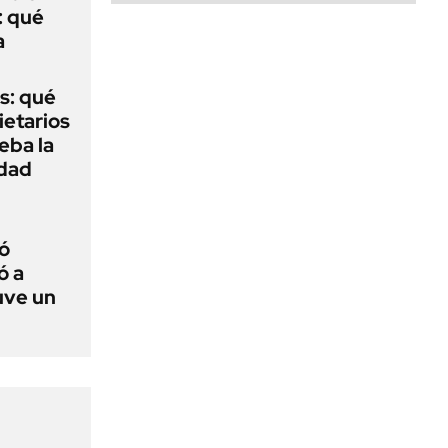
: qué
a
s: qué
ietarios
ueba la
edad
ó
ó a
uve un