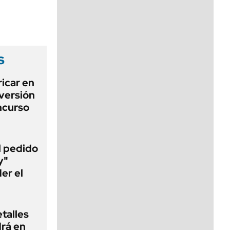
viernes de 10 a 18
s
icar en
nversión
ncurso
al pedido
y"
er el
talles
rá en