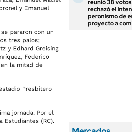
reunió 38 votos
Coronel y Emanuel
rechazó el inten
peronismo de en
proyecto a com
o se pararon con un
os tres palos;
tz y Edhard Greising
nríquez, Federico
 en la mitad de
 estadio Presbítero
xima jornada. Por el
 a Estudiantes (RC).
Mercados