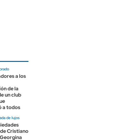
brado
adores a los
ón de la
e un club
ue
ó a todos
ada de lujos
piedades
de Cristiano
 Georgina