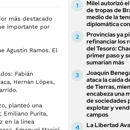
Milei autorizó e
de tropas de Bra
medio de la ten
ador más destacado
diplomática con
ue importante por
Provincias ya p
refinanciar los 
del Tesoro: Chac
ue Agustín Ramos. El
primer paso y s
sumarían más
Joaquín Beneg
ados: Fabián
ataca la caída de
raca, Hernán Lópes,
de Tierras, mie
arrido.
encabeza una 
de sociedades 
zo, planteó una
explotar y vend
; Emiliano Purita,
campos
z en la línea
La Libertad Av
rraca, Emanuel Maciel