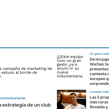
Un gesto cele
De los jug
hinchas: la
presentaci
camiseta d
europeo q
sorprendi
La pareja rode
Las 5 pro
 económicamente
más caras 
a estrategia de un club
Ronaldo y