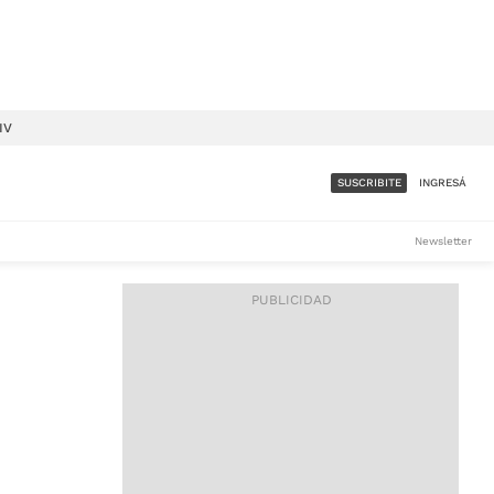
IV
SUSCRIBITE
INGRESÁ
SUMATE A LA COMUNIDAD
Newsletter
DE ÁMBITO
LES
ACCESO FULL - $1.800/MES
ES
CORPORATIVO - CONSULTAR
Si tenés dudas comunicate
con nosotros a
IOS
suscripciones@ambito.com.ar
Llamanos al (54) 11 4556-
9147/48 o
al (54) 11 4449-3256 de lunes a