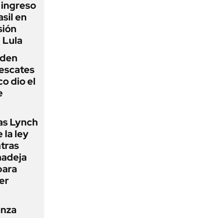
l ingreso
sil en
sión
 Lula
iden
rescates
o dio el
e
as Lynch
 la ley
ntras
madeja
para
er
anza