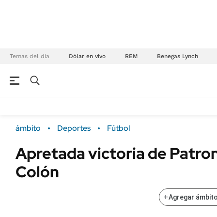
Temas del día
Dólar en vivo
REM
Benegas Lynch
NEGOCIOS
ÚLTIMAS NOTICIAS
Especiales Ámbito
ECONOMÍA
ámbito
Deportes
Fútbol
Real Estate
Banco de Datos
Apretada victoria de Patro
Sustentabilidad
Campo
Colón
Seguros
FINANZAS
ENERGY REPORT
Dólar
+
Agregar ámbito
POLÍTICA
Mercados
Nacional