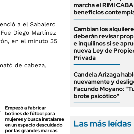
marcha el RIMI CABA
beneficios contempl
venció a el Sabalero
Cambian los alquilere
 Fue Diego Martínez
deberán revisar prop
rón, en el minuto 35
e inquilinos si se apr
nueva Ley de Propi
Privada
mató de cabeza,
Candela Arizaga habl
nuevamente y deslig
Facundo Moyano: "T
brote psicótico"
Empezó a fabricar
botines de fútbol para
mujeres y busca instalarse
Las más leídas
en un espacio descuidado
por las grandes marcas