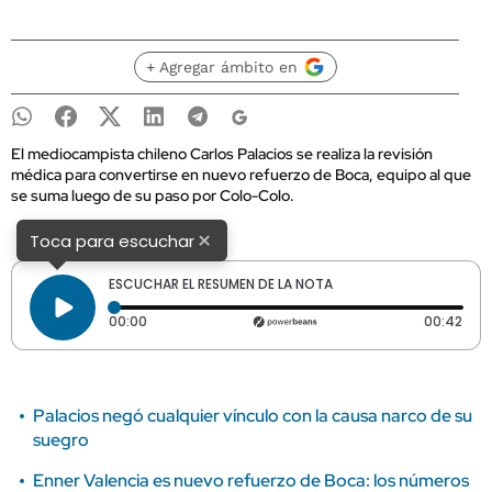
+ Agregar ámbito en
El mediocampista chileno Carlos Palacios se realiza la revisión
médica para convertirse en nuevo refuerzo de Boca, equipo al que
se suma luego de su paso por Colo-Colo.
×
Toca para escuchar
ESCUCHAR EL RESUMEN DE LA NOTA
Tiempo transcurrido: 0 segundos
Dura
00:00
00:42
Palacios negó cualquier vínculo con la causa narco de su
suegro
Enner Valencia es nuevo refuerzo de Boca: los números