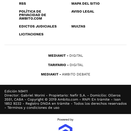
RSS
MAPA DEL SITIO
POLÍTICA DE
AVISO LEGAL
PRIVACIDAD DE
ÁMBITO.COM
EDICTOS JUDICIALES
MULTAS
LICITACIONES
MEDIAKIT
DIGITAL
TARIFARIO
DIGITAL
MEDIAKIT
AMBITO DEBATE
Edición N9411
Director: Gabriel Morini - Propietario: Nefir S.A. - Domicilio: Olleros
3551, CABA - Copyright © 2019 Ambito.com - RNPI En trámite - Issn
1852 9232 - Registro DNDA en trámite - Todos los derechos reservados
- Términos y condiciones de uso