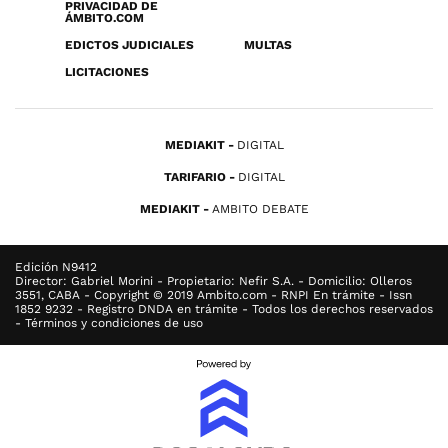
PRIVACIDAD DE
ÁMBITO.COM
EDICTOS JUDICIALES
MULTAS
LICITACIONES
MEDIAKIT
DIGITAL
TARIFARIO
DIGITAL
MEDIAKIT
AMBITO DEBATE
Edición N9412
Director: Gabriel Morini - Propietario: Nefir S.A. - Domicilio: Olleros
3551, CABA - Copyright © 2019 Ambito.com - RNPI En trámite - Issn
1852 9232 - Registro DNDA en trámite - Todos los derechos reservados
- Términos y condiciones de uso