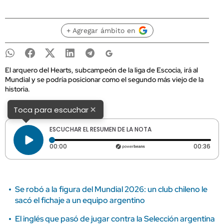
+ Agregar ámbito en
El arquero del Hearts, subcampeón de la liga de Escocia, irá al
Mundial y se podría posicionar como el segundo más viejo de la
historia.
×
Toca para escuchar
ESCUCHAR EL RESUMEN DE LA NOTA
Tiempo transcurrido: 0 segundos
Dura
00:00
00:36
Se robó a la figura del Mundial 2026: un club chileno le
sacó el fichaje a un equipo argentino
El inglés que pasó de jugar contra la Selección argentina