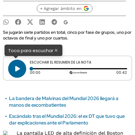
+ Agregar ámbito en
Se jugarán siete partidos en total, cinco por fase de grupos, uno por
octavos de final y uno por cuartos.
×
Toca para escuchar
ESCUCHAR EL RESUMEN DE LA NOTA
Tiempo transcurrido: 0 segundos
Dura
00:00
00:42
La bandera de Malvinas del Mundial 2026 llegará a
manos de excombatientes
Escándalo tras el Mundial 2026: el ex DT que tuvo que
dar explicaciones ante el Parlamento