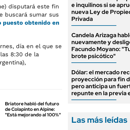
e inquilinos si se apr
e) disputará este fin
nueva Ley de Propi
de buscará sumar sus
Privada
 puesto obtenido en
Candela Arizaga habl
nuevamente y deslig
rnes, día en el que se
Facundo Moyano: "T
 las 8:30 de la
brote psicótico"
gentina),
Dólar: el mercado re
proyección para fin d
pero anticipa un fuer
repunte en la previa 
Briatore habló del futuro
de Colapinto en Alpine:
"Está mejorando al 100%"
Las más leídas