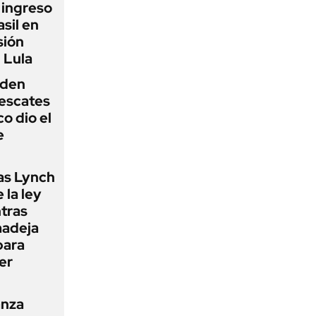
l ingreso
sil en
sión
 Lula
iden
rescates
o dio el
e
as Lynch
 la ley
ntras
madeja
para
er
anza