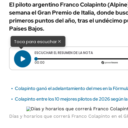
ÁMBITO DEBATE
El piloto argentino Franco Colapinto (Alpine
Municipios
semana el Gran Premio de Italia, donde bus
MEDIAKIT AMBITO DEBATE
URUGUAY
primeros puntos del año, tras el undécimo 
Países Bajos.
×
Toca para escuchar
ESCUCHAR EL RESUMEN DE LA NOTA
Tiempo transcurrido: 0 segundos
00:00
Colapinto ganó el adelantamiento del mes en la Fórmula
Colapinto entre los 10 mejores pilotos de 2026 según la
Días y horarios que correrá Franco Colapinto en el GP