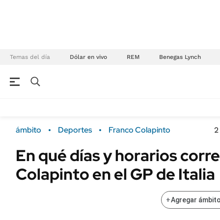
Temas del día
Dólar en vivo
REM
Benegas Lynch
NEGOCIOS
ÚLTIMAS NOTICIAS
Especiales Ámbito
ECONOMÍA
ámbito
Deportes
Franco Colapinto
2
Real Estate
Banco de Datos
En qué días y horarios corr
Sustentabilidad
Campo
Colapinto en el GP de Italia
Seguros
FINANZAS
ENERGY REPORT
Dólar
+
Agregar ámbito
POLÍTICA
Mercados
Nacional