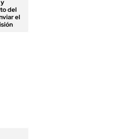
 y
to del
viar el
isión