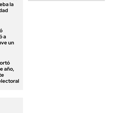
ueba la
edad
ó
ó a
uve un
cortó
e año,
te
electoral