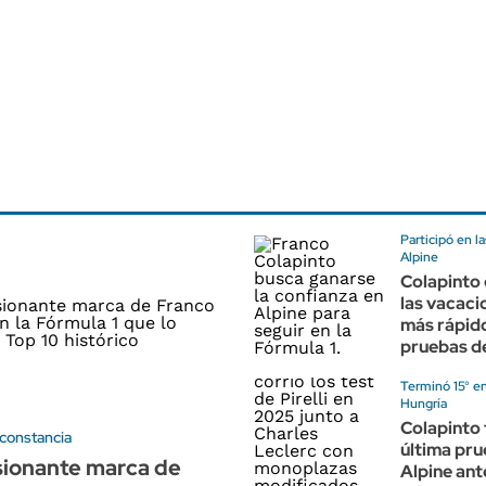
Participó en l
Alpine
Colapinto 
las vacacio
más rápido
pruebas de
Terminó 15° e
Hungría
Colapinto 
 constancia
última pru
sionante marca de
Alpine ant