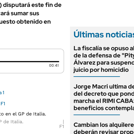
ANUARIO 2025
) disputará este fin de
LIFESTYLE
EDICIÓN IMPRESA
cará sumar sus
AUTOS
puesto obtenido en
Últimas noticia
La fiscalía se opuso 
de la defensa de "Pit
Álvarez para suspend
Duración: 41 segundos
00:41
juicio por homicidio
Jorge Macri ultima de
 1
del decreto que pond
marcha el RIMI CABA
 F1
beneficios contempl
 de Italia.
Cambian los alquilere
F1
deberán revisar prop