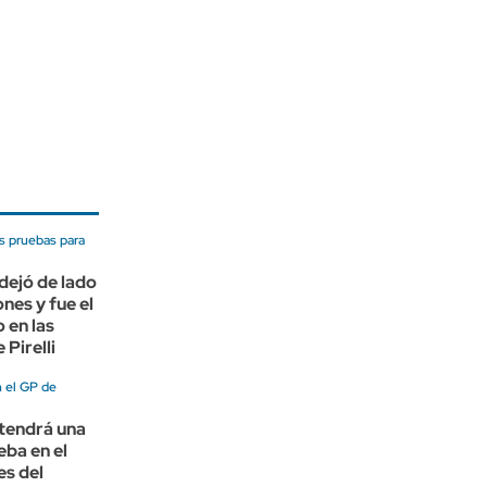
as pruebas para
dejó de lado
nes y fue el
 en las
 Pirelli
n el GP de
tendrá una
eba en el
es del