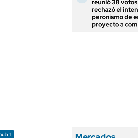
reunió 38 votos
rechazó el inten
peronismo de en
proyecto a com
Mercados
ula 1