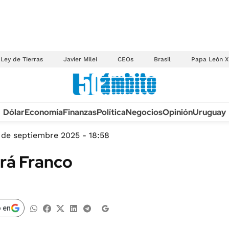
Ley de Tierras
Javier Milei
CEOs
Brasil
Papa León X
Anuario autos 2026
Dólar
Economía
Finanzas
Política
Negocios
Opinión
Uruguay
TECNOLOGÍA
NOVEDADES FISCA
MÉXICO
 de septiembre 2025 - 18:58
EDICTOS JUDICIAL
OPINIÓN
erá Franco
MULTAS
MUNDO
LICITACIONES
INFORMACIÓN GENERAL
CUADROS TARIFAR
ESPECTÁCULOS
 en
RECALL
DEPORTES