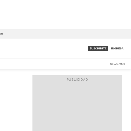
IV
SUSCRIBITE
INGRESÁ
SUMATE A LA COMUNIDAD
Newsletter
DE ÁMBITO
LES
ACCESO FULL - $1.800/MES
ES
CORPORATIVO - CONSULTAR
Si tenés dudas comunicate
con nosotros a
IOS
suscripciones@ambito.com.ar
Llamanos al (54) 11 4556-
9147/48 o
al (54) 11 4449-3256 de lunes a