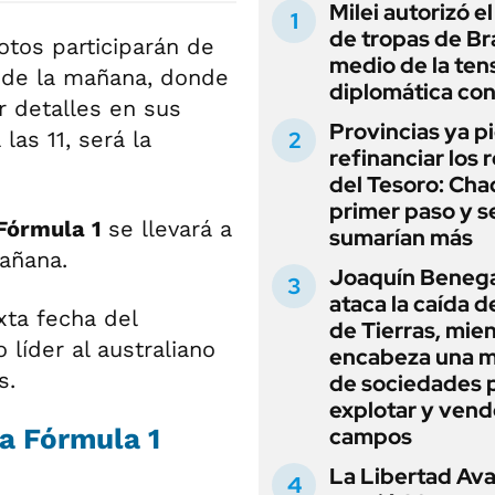
Milei autorizó e
de tropas de Bra
lotos participarán de
medio de la ten
30 de la mañana, donde
diplomática con
r detalles en sus
Provincias ya p
as 11, será la
refinanciar los 
del Tesoro: Chac
primer paso y s
Fórmula 1
se llevará a
sumarían más
mañana.
Joaquín Beneg
ataca la caída de
xta fecha del
de Tierras, mie
 líder al australiano
encabeza una 
s.
de sociedades 
explotar y vend
la Fórmula 1
campos
La Libertad Av