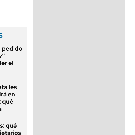
viernes de 10 a 18
s
al pedido
y"
er el
talles
rá en
: qué
a
s: qué
ietarios