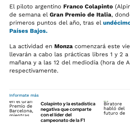
El piloto argentino
Franco Colapinto
(Alpin
de semana el
Gran Premio de Italia
, don
primeros puntos del año, tras el
undécimo
Países Bajos.
La actividad en
Monza
comenzará este vie
llevarán a cabo las prácticas libres 1 y 2 a
mañana y a las 12 del mediodía (hora de Ar
respectivamente.
Informate más
Colapinto y la estadística
negativa que comparte
con el líder del
campeonato de la F1