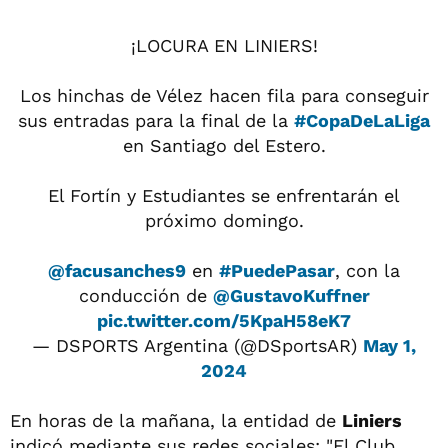
¡LOCURA EN LINIERS!
Los hinchas de Vélez hacen fila para conseguir
sus entradas para la final de la
#CopaDeLaLiga
en Santiago del Estero.
El Fortín y Estudiantes se enfrentarán el
próximo domingo.
@facusanches9
en
#PuedePasar
, con la
conducción de
@GustavoKuffner
pic.twitter.com/5KpaH58eK7
— DSPORTS Argentina (@DSportsAR)
May 1,
2024
En horas de la mañana, la entidad de
Liniers
indicó mediante sus redes sociales: "El Club