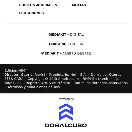
EDICTOS JUDICIALES
MULTAS
LICITACIONES
MEDIAKIT
DIGITAL
TARIFARIO
DIGITAL
MEDIAKIT
AMBITO DEBATE
Edición N9414
Director: Gabriel Morini - Propietario: Nefir S.A. - Domicilio: Olleros
3551, CABA - Copyright © 2019 Ambito.com - RNPI En trámite - Issn
1852 9232 - Registro DNDA en trámite - Todos los derechos reservados
- Términos y condiciones de uso