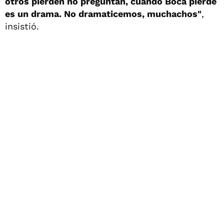
otros pierden no preguntan, cuando Boca pierde
es un drama. No dramaticemos, muchachos"
,
insistió.