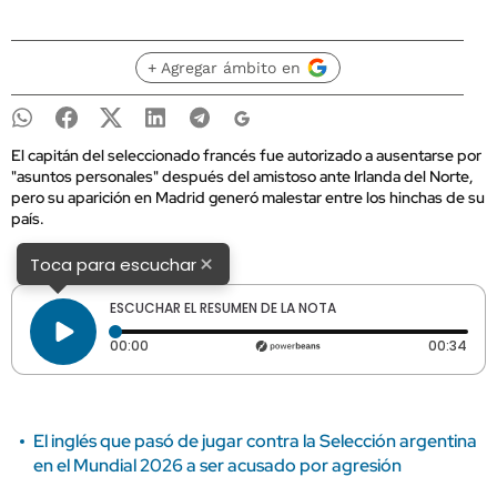
+ Agregar ámbito en
El capitán del seleccionado francés fue autorizado a ausentarse por
"asuntos personales" después del amistoso ante Irlanda del Norte,
pero su aparición en Madrid generó malestar entre los hinchas de su
país.
×
Toca para escuchar
ESCUCHAR EL RESUMEN DE LA NOTA
Tiempo transcurrido: 0 segundos
Dura
00:00
00:34
El inglés que pasó de jugar contra la Selección argentina
en el Mundial 2026 a ser acusado por agresión