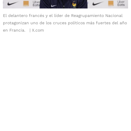
El delantero francés y el líder de Reagrupamiento Nacional
protagonizan uno de los cruces políticos más fuertes del año
en Francia.
X.com