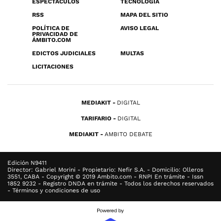
ESPECTÁCULOS
TECNOLOGÍA
RSS
MAPA DEL SITIO
POLÍTICA DE
AVISO LEGAL
PRIVACIDAD DE
ÁMBITO.COM
EDICTOS JUDICIALES
MULTAS
LICITACIONES
MEDIAKIT
DIGITAL
TARIFARIO
DIGITAL
MEDIAKIT
AMBITO DEBATE
Edición N9411
Director: Gabriel Morini - Propietario: Nefir S.A. - Domicilio: Olleros
3551, CABA - Copyright © 2019 Ambito.com - RNPI En trámite - Issn
1852 9232 - Registro DNDA en trámite - Todos los derechos reservados
- Términos y condiciones de uso