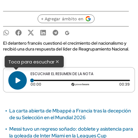
+ Agregar ámbito en
El delantero francés cuestionó el crecimiento del nacionalismo y
recibió una dura respuesta del líder de Reagrupamiento Nacional.
×
Toca para escuchar
ESCUCHAR EL RESUMEN DE LA NOTA
Tiempo transcurrido: 0 segundos
Dura
00:00
00:39
La carta abierta de Mbappé a Francia tras la decepción
de su Selección en el Mundial 2026
Messi tuvo un regreso soñado: doblete y asistencia para
la goleada de Inter Miami en la Leagues Cup