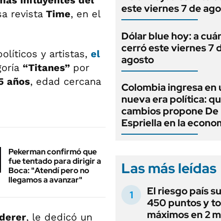
más influyentes del
este viernes 7 de ag
sa revista
Time
, en el
Dólar blue hoy: a cuá
cerró este viernes 7 
olíticos y artistas,
el
agosto
goría
“Titanes”
por
5 años
, edad cercana
Colombia ingresa en 
nueva era política: q
cambios propone De 
Espriella en la econo
Pekerman confirmó que
fue tentado para dirigir a
Las más leídas
Boca: "Atendí pero no
llegamos a avanzar"
El riesgo país s
450 puntos y t
máximos en 2 m
derer
, le dedicó un