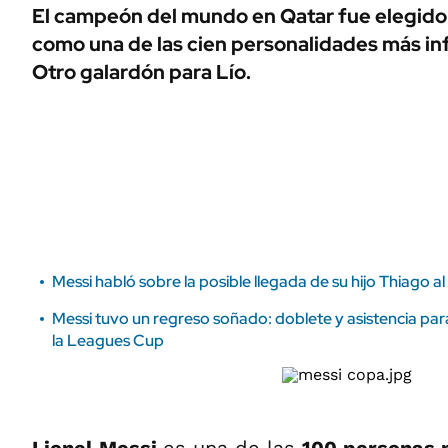
ÁMBITO DEBATE
El campeón del mundo en Qatar fue elegido 
Municipios
como una de las cien personalidades más inf
MEDIAKIT AMBITO DEBATE
URUGUAY
Otro galardón para Lío.
Messi habló sobre la posible llegada de su hijo Thiago a
Messi tuvo un regreso soñado: doblete y asistencia par
la Leagues Cup