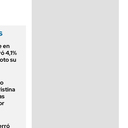
viernes de 10 a 18
s
e en
ó 4,1%
oto su
io
ristina
as
or
erró