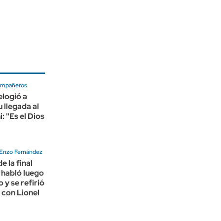
compañeros
logió a
 llegada al
: "Es el Dios
"
a Enzo Fernández
de la final
 habló luego
o y se refirió
a con Lionel