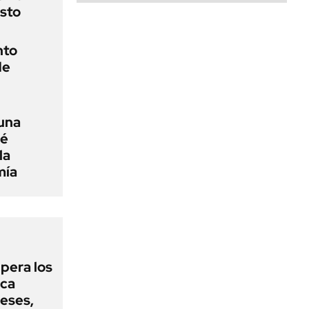
osto
nto
de
una
ué
la
mía
upera los
oca
eses,