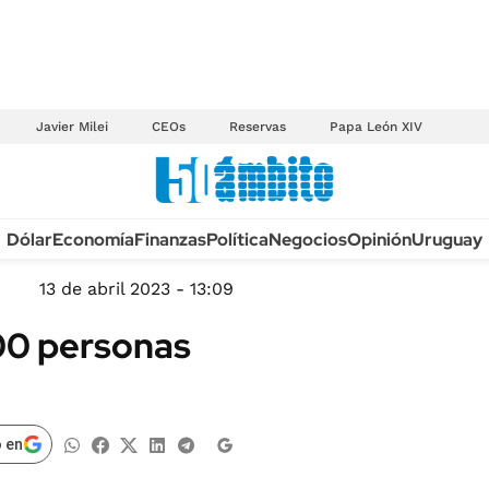
Javier Milei
CEOs
Reservas
Papa León XIV
Anuario autos 2026
Dólar
Economía
Finanzas
Política
Negocios
Opinión
Uruguay
TECNOLOGÍA
NOVEDADES FISCA
MÉXICO
13 de abril 2023 - 13:09
EDICTOS JUDICIAL
OPINIÓN
100 personas
MULTAS
MUNDO
LICITACIONES
INFORMACIÓN GENERAL
CUADROS TARIFAR
ESPECTÁCULOS
 en
RECALL
DEPORTES