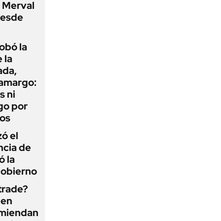
P Merval
desde
obó la
 la
ada,
 amargo:
s ni
go por
dos
zó el
ncia de
ó la
Gobierno
 trade?
 en
omiendan