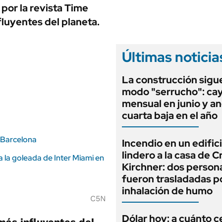
ANUARIO 2025
por la revista Time
LIFESTYLE
EDICIÓN IMPRESA
luyentes del planeta.
AUTOS
Últimas noticia
La construcción sigu
modo "serrucho": cay
mensual en junio y an
cuarta baja en el año
l Barcelona
Incendio en un edific
lindero a la casa de C
a la goleada de Inter Miami en
Kirchner: dos person
fueron trasladadas p
inhalación de humo
C5N
Dólar hoy: a cuánto c