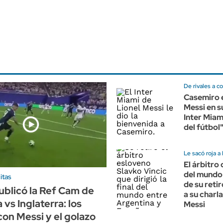
De rivales a 
Casemiro e
Messi en su
Inter Miami
del fútbol
Le sacó roja 
El árbitro 
del mundo
itas
de su retir
ublicó la Ref Cam de
a su charl
 vs Inglaterra: los
Messi
con Messi y el golazo