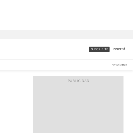
SUSCRIBITE
INGRESÁ
SUMATE A LA COMUNIDAD
Newsletter
DE ÁMBITO
LES
ACCESO FULL - $1.800/MES
ES
CORPORATIVO - CONSULTAR
Si tenés dudas comunicate
con nosotros a
IOS
suscripciones@ambito.com.ar
Llamanos al (54) 11 4556-
9147/48 o
al (54) 11 4449-3256 de lunes a