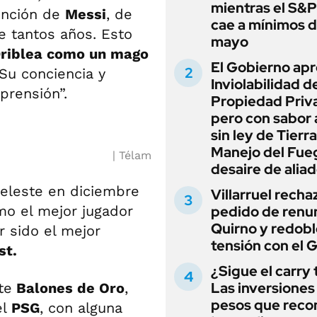
mientras el S&
ención de
Messi
, de
cae a mínimos 
e tantos años. Esto
mayo
riblea como un mago
El Gobierno apr
Su conciencia y
Inviolabilidad de
prensión”.
Propiedad Priv
pero con sabor
sin ley de Tierra
Manejo del Fue
Télam
desaire de alia
celeste en diciembre
Villarruel recha
mo el mejor jugador
pedido de renu
Quirno y redobl
 sido el mejor
tensión con el 
st.
¿Sigue el carry
Las inversiones
te
Balones de Oro
,
pesos que rec
el
PSG
, con alguna