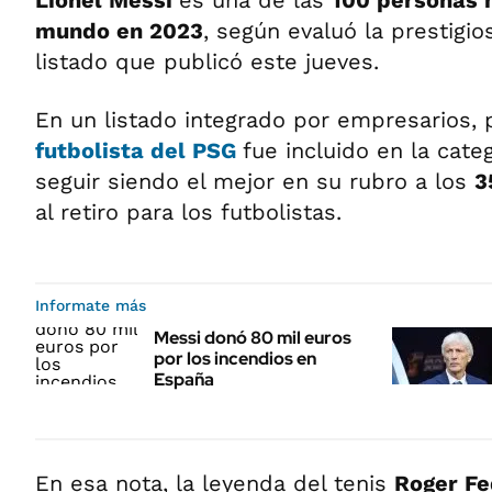
Lionel Messi
es una de las
100 personas 
mundo en 2023
, según evaluó la prestigio
listado que publicó este jueves.
En un listado integrado por empresarios, p
futbolista del
PSG
fue incluido en la cate
seguir siendo el mejor en su rubro a los
3
al retiro para los futbolistas.
Informate más
Messi donó 80 mil euros
por los incendios en
España
En esa nota, la leyenda del tenis
Roger Fe