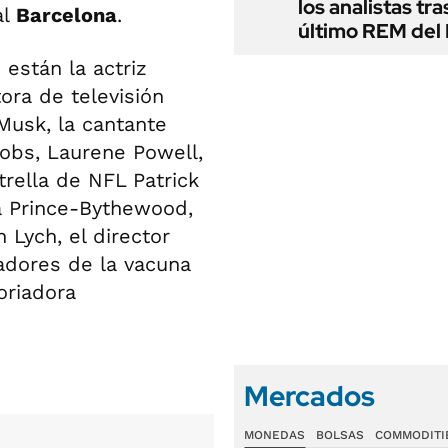
los analistas tra
al
Barcelona
.
último REM de
 están la actriz
ora de televisión
Musk, la cantante
Jobs, Laurene Powell,
trella de NFL Patrick
a Prince-Bythewood,
 Lych, el director
eadores de la vacuna
toriadora
Mercados
MONEDAS
BOLSAS
COMMODITI