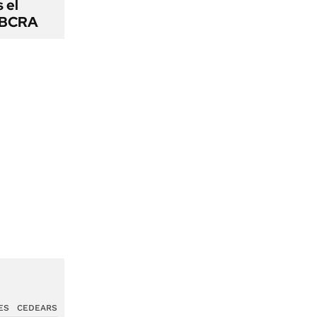
s el
l BCRA
ES
CEDEARS