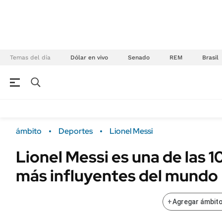
Temas del día
Dólar en vivo
Senado
REM
Brasil
NEGOCIOS
ÚLTIMAS NOTICIAS
Especiales Ámbito
ECONOMÍA
ámbito
Deportes
Lionel Messi
Real Estate
Banco de Datos
Lionel Messi es una de las 
Sustentabilidad
Campo
más influyentes del mundo
Seguros
FINANZAS
ENERGY REPORT
Dólar
+
Agregar ámbito
POLÍTICA
Mercados
Nacional