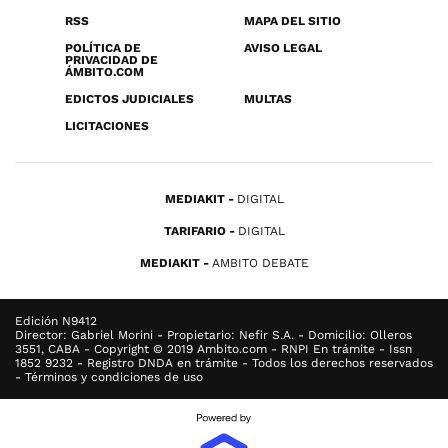
RSS
MAPA DEL SITIO
POLÍTICA DE
AVISO LEGAL
PRIVACIDAD DE
ÁMBITO.COM
EDICTOS JUDICIALES
MULTAS
LICITACIONES
MEDIAKIT
DIGITAL
TARIFARIO
DIGITAL
MEDIAKIT
AMBITO DEBATE
Edición N9412
Director: Gabriel Morini - Propietario: Nefir S.A. - Domicilio: Olleros
3551, CABA - Copyright © 2019 Ambito.com - RNPI En trámite - Issn
1852 9232 - Registro DNDA en trámite - Todos los derechos reservados
- Términos y condiciones de uso