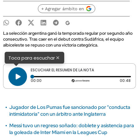
+ Agregar ámbito en
La selección argentina ganó la temporada regular por segundo año
consecutivo. Tras caer en el debut contra Sudáfrica, el equipo
albiceleste se repuso con una victoria categórica.
×
Toca para escuchar
ESCUCHAR EL RESUMEN DE LA NOTA
Tiempo transcurrido: 0 segundos
Dura
00:00
00:48
Jugador de Los Pumas fue sancionado por "conducta
intimidatoria" con un árbitro ante Inglaterra
Messi tuvo un regreso soñado: doblete y asistencia para
la goleada de Inter Miami en la Leagues Cup