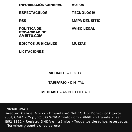
INFORMACIÓN GENERAL
AUTOS
ESPECTÁCULOS
TECNOLOGÍA
RSS
MAPA DEL SITIO
POLÍTICA DE
AVISO LEGAL
PRIVACIDAD DE
ÁMBITO.COM
EDICTOS JUDICIALES
MULTAS
LICITACIONES
MEDIAKIT
DIGITAL
TARIFARIO
DIGITAL
MEDIAKIT
AMBITO DEBATE
Edición N9411
Director: Gabriel Morini - Propietario: Nefir S.A. - Domicilio: Olleros
3551, CABA - Copyright © 2019 Ambito.com - RNPI En trámite - Issn
1852 9232 - Registro DNDA en trámite - Todos los derechos reservados
- Términos y condiciones de uso