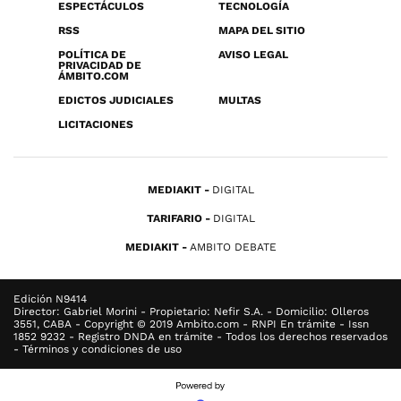
ESPECTÁCULOS
TECNOLOGÍA
RSS
MAPA DEL SITIO
POLÍTICA DE
AVISO LEGAL
PRIVACIDAD DE
ÁMBITO.COM
EDICTOS JUDICIALES
MULTAS
LICITACIONES
MEDIAKIT
DIGITAL
TARIFARIO
DIGITAL
MEDIAKIT
AMBITO DEBATE
Edición N9414
Director: Gabriel Morini - Propietario: Nefir S.A. - Domicilio: Olleros
3551, CABA - Copyright © 2019 Ambito.com - RNPI En trámite - Issn
1852 9232 - Registro DNDA en trámite - Todos los derechos reservados
- Términos y condiciones de uso