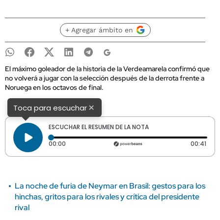
+ Agregar ámbito en
El máximo goleador de la historia de la Verdeamarela confirmó que
no volverá a jugar con la selección después de la derrota frente a
Noruega en los octavos de final.
×
Toca para escuchar
ESCUCHAR EL RESUMEN DE LA NOTA
Tiempo transcurrido: 0 segundos
Dura
00:00
00:41
La noche de furia de Neymar en Brasil: gestos para los
hinchas, gritos para los rivales y crítica del presidente
rival