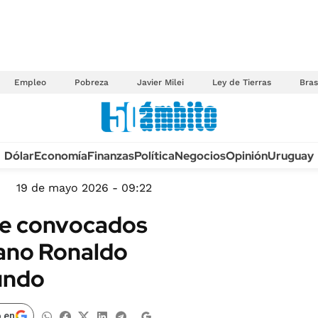
Empleo
Pobreza
Javier Milei
Ley de Tierras
Bras
Anuario autos 2026
Dólar
Economía
Finanzas
Política
Negocios
Opinión
Uruguay
TECNOLOGÍA
NOVEDADES FISCA
MÉXICO
19 de mayo 2026 - 09:22
EDICTOS JUDICIAL
OPINIÓN
 de convocados
MULTAS
MUNDO
iano Ronaldo
LICITACIONES
INFORMACIÓN GENERAL
undo
CUADROS TARIFAR
ESPECTÁCULOS
RECALL
DEPORTES
 en