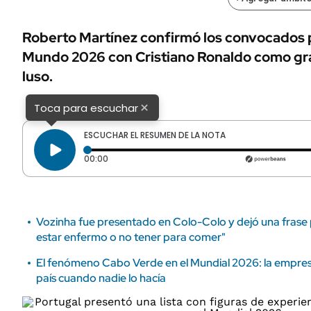
ÁMBITO DEBATE
Municipios
MEDIAKIT AMBITO DEBATE
Roberto Martínez confirmó los convocados p
URUGUAY
Mundo 2026 con Cristiano Ronaldo como gran
luso.
×
Toca para escuchar
ESCUCHAR EL RESUMEN DE LA NOTA
Tiempo transcurrido: 0 segundos
00:00
Vozinha fue presentado en Colo-Colo y dejó una frase p
estar enfermo o no tener para comer"
El fenómeno Cabo Verde en el Mundial 2026: la empresa
país cuando nadie lo hacía