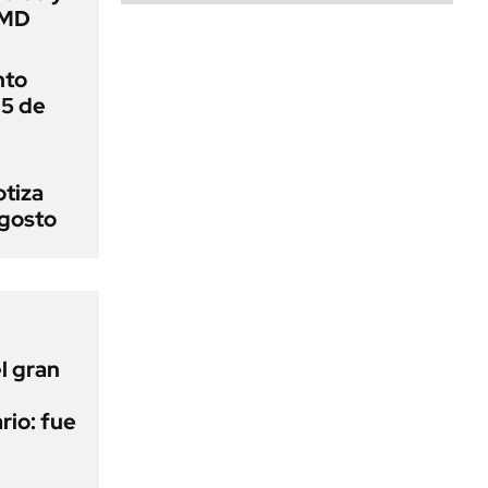
AMD
nto
 5 de
otiza
agosto
l gran
rio: fue