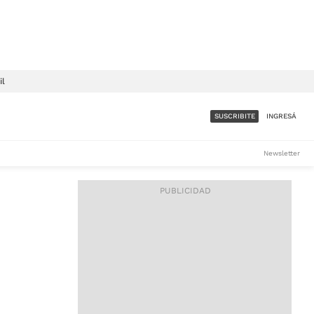
il
SUSCRIBITE
INGRESÁ
SUMATE A LA COMUNIDAD
Newsletter
DE ÁMBITO
LES
ACCESO FULL - $1.800/MES
ES
CORPORATIVO - CONSULTAR
Si tenés dudas comunicate
con nosotros a
IOS
suscripciones@ambito.com.ar
Llamanos al (54) 11 4556-
9147/48 o
al (54) 11 4449-3256 de lunes a