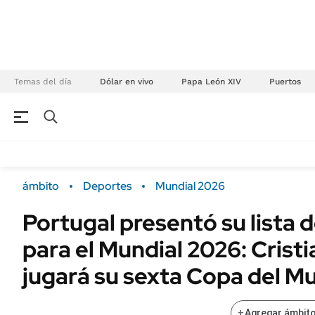
Temas del día
Dólar en vivo
Papa León XIV
Puertos
NEGOCIOS
ÚLTIMAS NOTICIAS
Especiales Ámbito
ECONOMÍA
ámbito
Deportes
Mundial 2026
Real Estate
Banco de Datos
Portugal presentó su lista
Sustentabilidad
Campo
para el Mundial 2026: Crist
Seguros
FINANZAS
ENERGY REPORT
jugará su sexta Copa del M
Dólar
POLÍTICA
Mercados
+
Agregar ámbito
Nacional