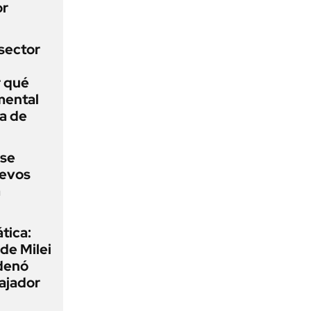
or
sector
r qué
mental
a de
 se
uevos
a
tica:
 de Milei
rdenó
bajador