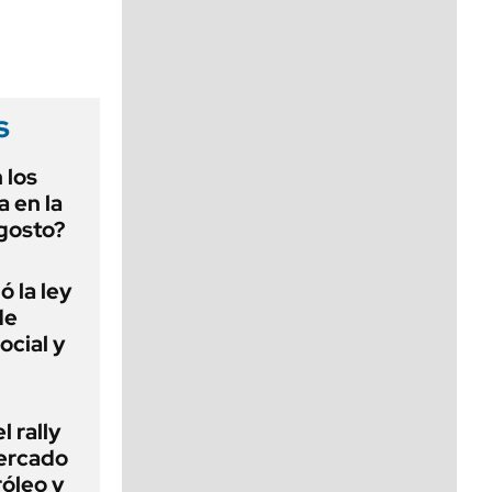
viernes de 10 a 18
s
 los
 en la
gosto?
 la ley
de
ocial y
l rally
mercado
róleo y