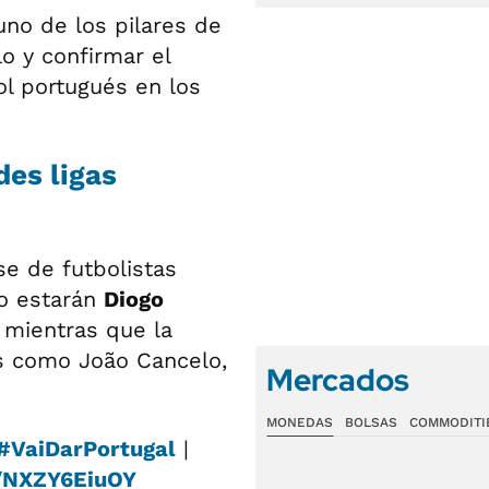
uno de los pilares de
o y confirmar el
ol portugués en los
des ligas
e de futbolistas
co estarán
Diogo
, mientras que la
s como João Cancelo,
Mercados
MONEDAS
BOLSAS
COMMODITI
#VaiDarPortugal
|
m/NXZY6EiuOY