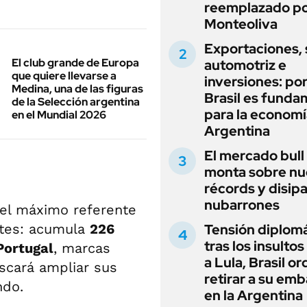
reemplazado p
Monteoliva
Exportaciones, 
El club grande de Europa
automotriz e
que quiere llevarse a
inversiones: po
Medina, una de las figuras
Brasil es funda
de la Selección argentina
para la economí
en el Mundial 2026
Argentina
El mercado bull
monta sobre n
récords y disip
nubarrones
 el máximo referente
ntes: acumula
226
Tensión diplomá
tras los insultos
Portugal
, marcas
a Lula, Brasil o
scará ampliar sus
retirar a su em
ndo.
en la Argentina