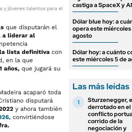
castiga a SpaceX y 
a y jóvenes talentos para el
Dólar blue hoy: a cuá
as
que disputarán el
opera este miércoles
 a liderar al
agosto
mpetencia
a lista definitiva
con
Dólar hoy: a cuánto c
este miércoles 5 de 
d, en la que
1 años,
que jugará su
Las más leídas
 Madeira acaparó toda
Sturzenegger, e
 Cristiano disputará
derrotado en el
 2022
y ahora también
conflicto portua
026,
convirtiéndose
corrido de la
fra.
negociación y