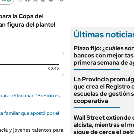
ANUARIO 2025
LIFESTYLE
EDICIÓN IMPRESA
AUTOS
ara la Copa del
 figura del plantel
Últimas noticia
Plazo fijo: ¿cuáles son
bancos con mejor tasa
primera semana de a
Duración: 45 segundos
00:45
La Provincia promulgó
que crea el Registro 
escuelas de gestión s
ara reflexionar: "Presión es
cooperativa
 familiar que apostó por el
Wall Street extiende e
alcista, mientras el 
sigue de cerca el pet