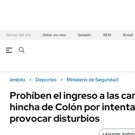
Temas del día
Dólar en vivo
Senado
REM
Brasil
NEGOCIOS
ÚLTIMAS NOTICIAS
Especiales Ámbito
ECONOMÍA
ámbito
Deportes
Ministerio de Seguridad
Real Estate
Banco de Datos
Prohíben el ingreso a las ca
Sustentabilidad
Campo
hincha de Colón por intenta
Seguros
FINANZAS
ENERGY REPORT
provocar disturbios
Dólar
POLÍTICA
Mercados
+
Agregar ámbito
Nacional