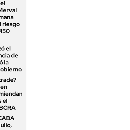
el
Merval
emana
 riesgo
 450
zó el
ncia de
ó la
Gobierno
 trade?
 en
omiendan
s el
l BCRA
 CABA
ulio,