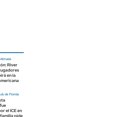
e Almada
ión: River
 jugadores
irá en la
americana
ub de Florida
sta
fue
or el ICE en
familia pide