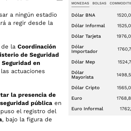
MONEDAS
BOLSAS
COMMODITI
ar a ningún estadio
Dólar BNA
1520,
á a regir desde la
Dólar Informal
1525,
Dólar Tarjeta
1976,
d de la
Coordinación
Dólar
1760,
Importador
isterio de Seguridad
Dólar Mep
1524,
e Seguridad en
 las actuaciones
Dólar
1498,
Mayorista
Dólar Cripto
1565,
itar la presencia de
Euro
1768,
 seguridad pública
en
Euro Informal
1762,
spuso el registro del
a
, bajo la figura de