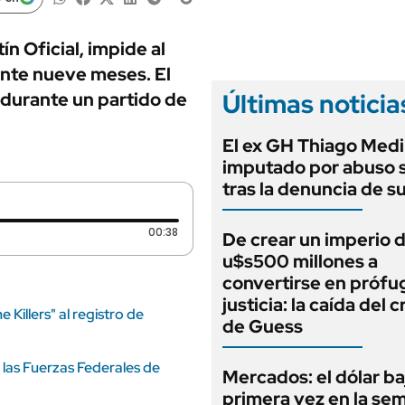
ANUARIO 2025
LIFESTYLE
EDICIÓN IMPRESA
AUTOS
ín Oficial, impide al
ante nueve meses. El
Últimas noticia
 durante un partido de
El ex GH Thiago Medi
imputado por abuso 
tras la denuncia de s
Duración: 38 segundos
00:38
De crear un imperio 
u$s500 millones a
convertirse en prófug
justicia: la caída del 
Killers" al registro de
de Guess
 las Fuerzas Federales de
Mercados: el dólar ba
primera vez en la se