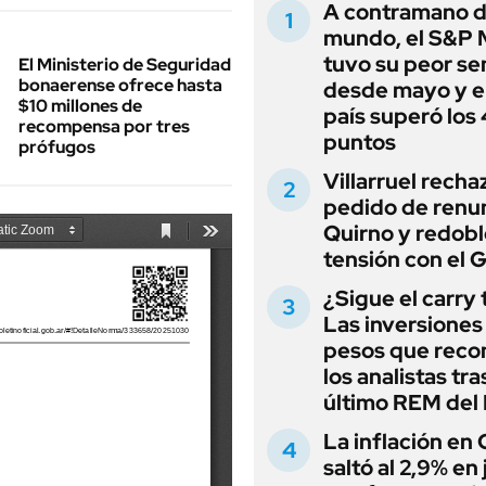
A contramano d
mundo, el S&P 
tuvo su peor s
El Ministerio de Seguridad
bonaerense ofrece hasta
desde mayo y el
$10 millones de
país superó los
recompensa por tres
puntos
prófugos
Villarruel recha
pedido de renu
Quirno y redobl
tensión con el 
¿Sigue el carry
Las inversiones
pesos que rec
los analistas tra
último REM de
La inflación en
saltó al 2,9% en j