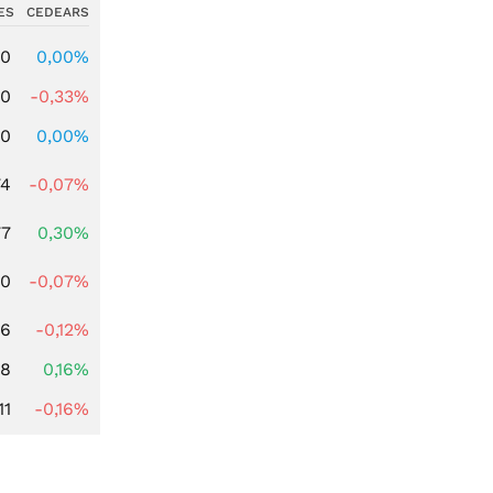
ES
CEDEARS
00
0,00%
00
-0,33%
00
0,00%
74
-0,07%
77
0,30%
50
-0,07%
06
-0,12%
88
0,16%
11
-0,16%