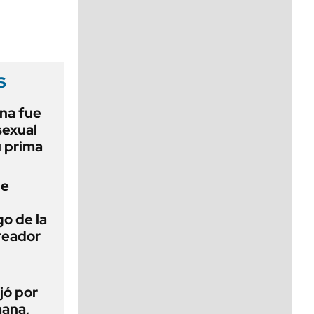
viernes de 10 a 18
s
na fue
sexual
u prima
de
o de la
creador
jó por
mana,