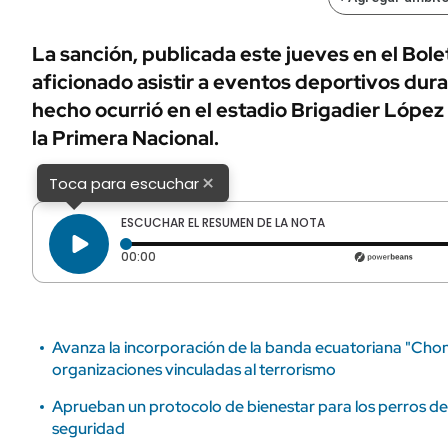
ÁMBITO DEBATE
Municipios
MEDIAKIT AMBITO DEBATE
La sanción, publicada este jueves en el Bolet
URUGUAY
aficionado asistir a eventos deportivos dur
hecho ocurrió en el estadio Brigadier López
la Primera Nacional.
×
Toca para escuchar
ESCUCHAR EL RESUMEN DE LA NOTA
Tiempo transcurrido: 0 segundos
00:00
Avanza la incorporación de la banda ecuatoriana "Chone 
organizaciones vinculadas al terrorismo
Aprueban un protocolo de bienestar para los perros de
seguridad