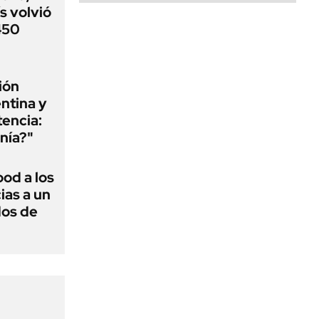
s volvió
 450
ión
ntina y
tencia:
nía?"
ood a los
ias a un
dos de