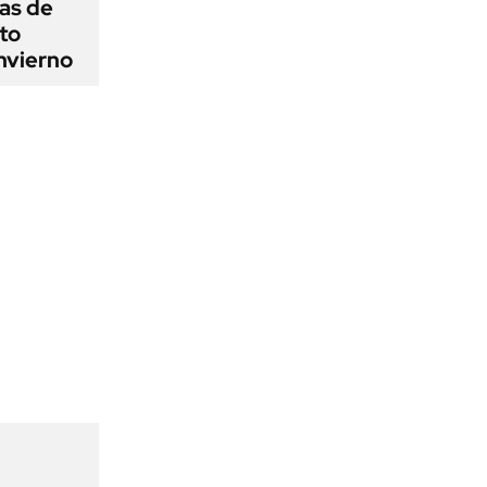
as de
cto
nvierno