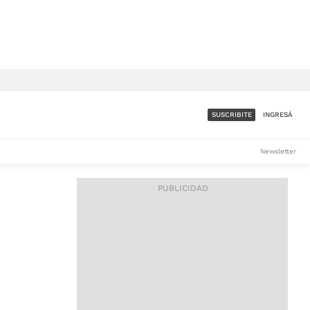
SUSCRIBITE
INGRESÁ
SUMATE A LA COMUNIDAD
Newsletter
DE ÁMBITO
LES
ACCESO FULL - $1.800/MES
ES
CORPORATIVO - CONSULTAR
Si tenés dudas comunicate
con nosotros a
IOS
suscripciones@ambito.com.ar
Llamanos al (54) 11 4556-
9147/48 o
al (54) 11 4449-3256 de lunes a