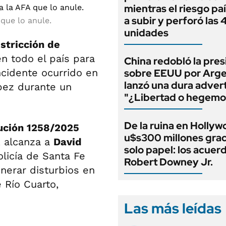
mientras el riesgo paí
a subir y perforó las
 que lo anule.
unidades
stricción de
n todo el país para
China redobló la pres
ncidente ocurrido en
sobre EEUU por Arge
lanzó una dura adver
ópez durante un
"¿Libertad o hegemo
De la ruina en Hollyw
ución 1258/2025
u$s300 millones grac
, alcanza a
David
solo papel: los acuer
olicía de Santa Fe
Robert Downey Jr.
enerar disturbios en
 Río Cuarto,
Las más leídas