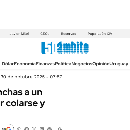
Javier Milei
CEOs
Reservas
Papa León XIV
Anuario autos 2026
Dólar
Economía
Finanzas
Política
Negocios
Opinión
Uruguay
TECNOLOGÍA
NOVEDADES FISCA
MÉXICO
30 de octubre 2025 - 07:57
EDICTOS JUDICIAL
OPINIÓN
nchas a un
MULTAS
MUNDO
r colarse y
LICITACIONES
INFORMACIÓN GENERAL
CUADROS TARIFAR
ESPECTÁCULOS
RECALL
DEPORTES
 en