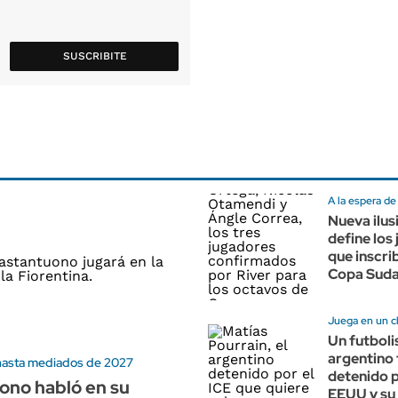
SUSCRIBITE
A la espera d
Nueva ilus
define los
que inscrib
Copa Sud
Juega en un cl
Un futboli
argentino 
hasta mediados de 2027
detenido p
ono habló en su
EEUU y su 