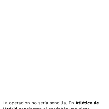
La operación no sería sencilla. En
Atlético de
Madrid
consideran al cordobés una pieza