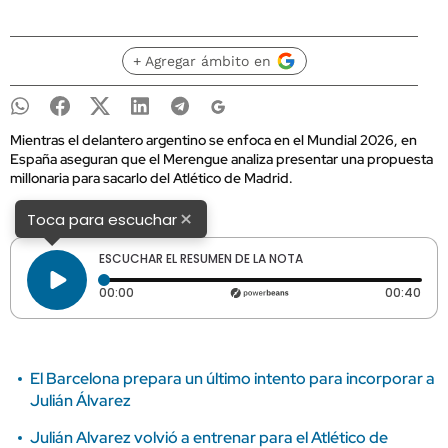
+ Agregar ámbito en
Mientras el delantero argentino se enfoca en el Mundial 2026, en
España aseguran que el Merengue analiza presentar una propuesta
millonaria para sacarlo del Atlético de Madrid.
×
Toca para escuchar
ESCUCHAR EL RESUMEN DE LA NOTA
Tiempo transcurrido: 0 segundos
Dura
00:00
00:40
El Barcelona prepara un último intento para incorporar a
Julián Álvarez
Julián Alvarez volvió a entrenar para el Atlético de