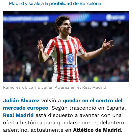
Madrid y se aleja la posibilidad de Barcelona
Rumores ubican a Julián Álvarez en el Real Madrid.
Julián Álvarez
volvió a
quedar en el centro del
mercado europeo
. Según trascendió en España,
Real Madrid
está dispuesto a avanzar con una
oferta histórica para quedarse con el delantero
argentino, actualmente en
Atlético de Madrid
,