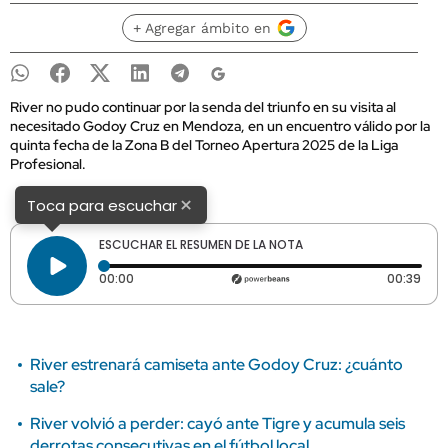
+ Agregar ámbito en
River no pudo continuar por la senda del triunfo en su visita al
necesitado Godoy Cruz en Mendoza, en un encuentro válido por la
quinta fecha de la Zona B del Torneo Apertura 2025 de la Liga
Profesional.
×
Toca para escuchar
ESCUCHAR EL RESUMEN DE LA NOTA
Tiempo transcurrido: 0 segundos
Dura
00:00
00:39
River estrenará camiseta ante Godoy Cruz: ¿cuánto
sale?
River volvió a perder: cayó ante Tigre y acumula seis
derrotas consecutivas en el fútbol local