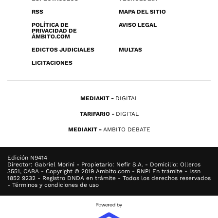
RSS
MAPA DEL SITIO
POLÍTICA DE
AVISO LEGAL
PRIVACIDAD DE
ÁMBITO.COM
EDICTOS JUDICIALES
MULTAS
LICITACIONES
MEDIAKIT
DIGITAL
TARIFARIO
DIGITAL
MEDIAKIT
AMBITO DEBATE
Edición N9414
Director: Gabriel Morini - Propietario: Nefir S.A. - Domicilio: Olleros
3551, CABA - Copyright © 2019 Ambito.com - RNPI En trámite - Issn
1852 9232 - Registro DNDA en trámite - Todos los derechos reservados
- Términos y condiciones de uso