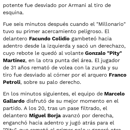
potente fue desviado por Armani al tiro de
esquina.
Fue seis minutos después cuando el "Millonario"
tuvo su primer acercamiento peligroso. El
delantero
Facundo Colidio
gambeteó hacia
adentro desde la izquierda y sacó un derechazo,
cuyo rebote le quedó al volante
Gonzalo "Pity"
Martínez
, en la otra punta del área. El jugador
de 31 años remató de volea con la zurda y su
tiro fue desviado al córner por el arquero
Franco
Petroli
, sobre su palo derecho.
En los minutos siguientes, el equipo de
Marcelo
Gallardo
disfrutó de su mejor momento en el
partido. A los 20, tras un pase filtrado, el
delantero
Miguel Borja
avanzó por derecha,
enganchó hacia adentro y jugó atrás para el
"Pity", que remató al primer palo y generó otra