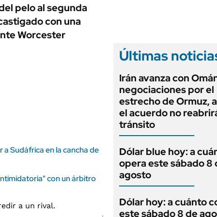
ANUARIO 2025
 del pelo al segunda
LIFESTYLE
EDICIÓN IMPRESA
 castigado con una
AUTOS
ante Worcester
Últimas noticia
Irán avanza con Omán
negociaciones por el
estrecho de Ormuz, 
el acuerdo no reabrirá
tránsito
 a Sudáfrica en la cancha de
Dólar blue hoy: a cuá
opera este sábado 8 
agosto
timidatoria" con un árbitro
Dólar hoy: a cuánto c
este sábado 8 de ago