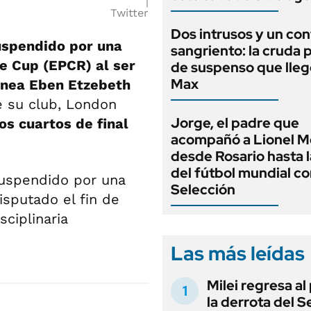
Twitter
Dos intrusos y un con
uspendido por una
sangriento: la cruda p
e Cup (EPCR) al ser
de suspenso que lle
Max
línea Eben Etzebeth
e su club, London
Jorge, el padre que
os cuartos de final
acompañó a Lionel M
desde Rosario hasta 
del fútbol mundial co
uspendido por una
Selección
isputado el fin de
ciplinaria
Las más leídas
Milei regresa al
la derrota del 