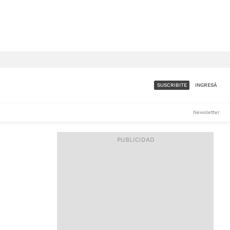
SUSCRIBITE
INGRESÁ
SUMATE A LA COMUNIDAD
Newsletter
DE ÁMBITO
LES
ACCESO FULL - $1.800/MES
ES
CORPORATIVO - CONSULTAR
Si tenés dudas comunicate
con nosotros a
IOS
suscripciones@ambito.com.ar
Llamanos al (54) 11 4556-
9147/48 o
al (54) 11 4449-3256 de lunes a