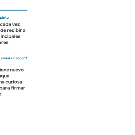
apinto
 cada vez
de recibir a
principales
ores
uperar un récord
iene nuevo
nque
na curiosa
para firmar
o