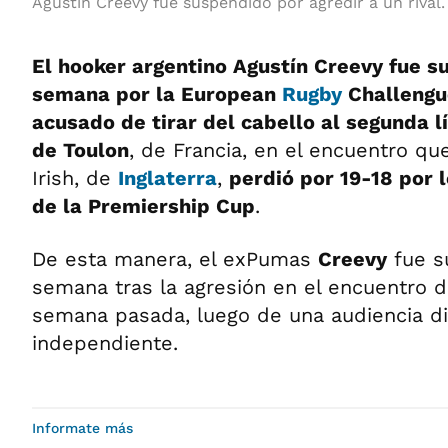
Agustín Creevy fue suspendido por agredir a un rival.
El hooker argentino Agustín Creevy fue s
semana por la European
Rugby
Challengu
acusado de tirar del cabello al segunda 
de Toulon
, de Francia, en el encuentro qu
Irish, de
Inglaterra
,
perdió por 19-18 por l
de la Premiership Cup
.
De esta manera, el exPumas
Creevy
fue s
semana tras la agresión en el encuentro d
semana pasada, luego de una audiencia dis
independiente.
Informate más