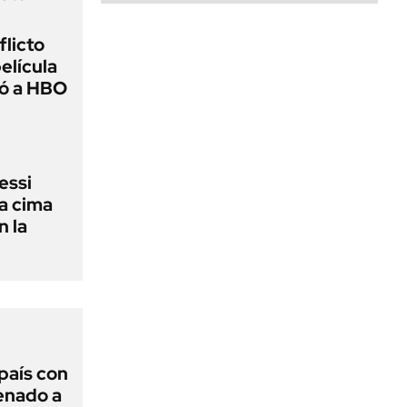
flicto
elícula
gó a HBO
essi
la cima
n la
 país con
Senado a