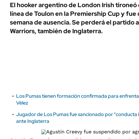
ÁMBITO DEBATE
El hooker argentino de London Irish tironeó
Municipios
línea de Toulon en la Premiership Cup y fue
MEDIAKIT AMBITO DEBATE
URUGUAY
semana de ausencia. Se perderá el partido 
Warriors, también de Inglaterra.
Los Pumas tienen formación confirmada para enfrentar
Vélez
Jugador de Los Pumas fue sancionado por "conducta in
ante Inglaterra