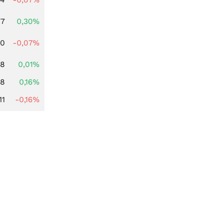
77
0,30%
50
-0,07%
78
0,01%
88
0,16%
11
-0,16%