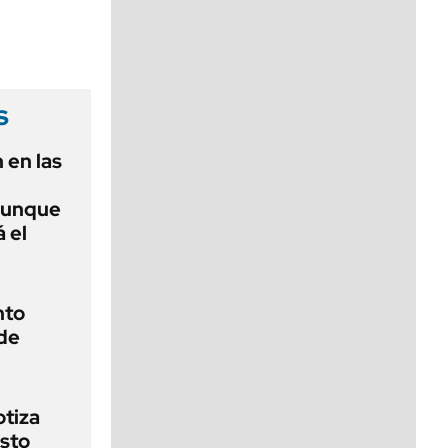
viernes de 10 a 18
s
 en las
aunque
 el
nto
de
otiza
sto