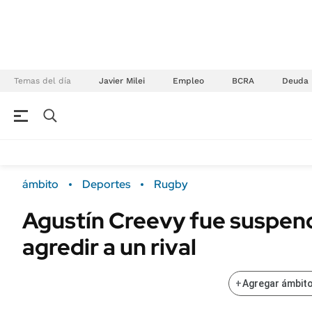
Temas del día
Javier Milei
Empleo
BCRA
Deuda
NEGOCIOS
ÚLTIMAS NOTICIAS
Especiales Ámbito
ECONOMÍA
ámbito
Deportes
Rugby
Real Estate
Banco de Datos
Agustín Creevy fue suspen
Sustentabilidad
Campo
agredir a un rival
Seguros
FINANZAS
ENERGY REPORT
Dólar
+
Agregar ámbito
POLÍTICA
Mercados
Nacional