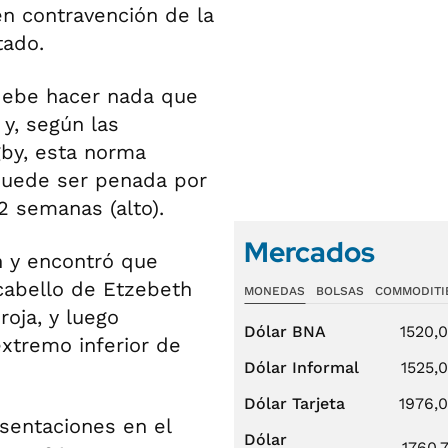
en contravención de la
tado.
 debe hacer nada que
 y, según las
gby, esta norma
 puede ser penada por
2 semanas (alto).
Mercados
n y encontró que
cabello de Etzebeth
MONEDAS
BOLSAS
COMMODITI
roja, y luego
Dólar BNA
1520,
extremo inferior de
Dólar Informal
1525,
Dólar Tarjeta
1976,
sentaciones en el
Dólar
1760,