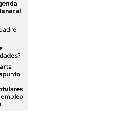
agenda
enar al
 padre
e
edades?
arta
rapunto
itulares
l empleo
s