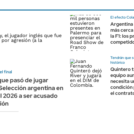
El efecto Col
Argentina
más cerca 
la F1: los 
competid
Tendrán que s
histórico
Quintero t
l final
equipo au
 que pasó de jugar
necesita u
 Selección argentina en
condición 
el contrat
l 2026 a ser acusado
ión