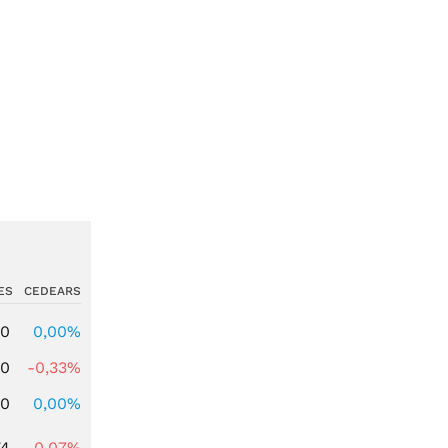
ES
CEDEARS
00
0,00%
00
-0,33%
00
0,00%
74
-0,07%