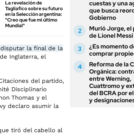
cuestas y una 
La revelación de
Tagliafico sobre su futuro
que busca reord
en la Selección argentina:
Gobierno
"Creo que fue mi último
Mundial"
Murió Jorge, el
de Lionel Messi
¿Es momento d
sputar la final de la
comprar propi
de Inglaterra, el
Reforma de la C
Orgánica: cont
entre Werning,
itaciones del partido,
Cuattromo y ext
ité Disciplinario
del BCRA por e
mon Thomas y el
y designacione
vy declaro asumir la
ue tiró del cabello al