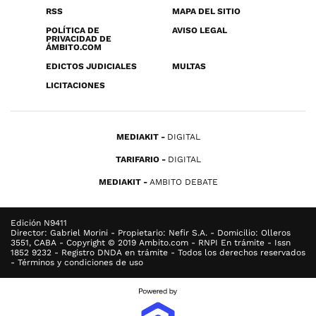
RSS
MAPA DEL SITIO
POLÍTICA DE
AVISO LEGAL
PRIVACIDAD DE
ÁMBITO.COM
EDICTOS JUDICIALES
MULTAS
LICITACIONES
MEDIAKIT
DIGITAL
TARIFARIO
DIGITAL
MEDIAKIT
AMBITO DEBATE
Edición N9411
Director: Gabriel Morini - Propietario: Nefir S.A. - Domicilio: Olleros
3551, CABA - Copyright © 2019 Ambito.com - RNPI En trámite - Issn
1852 9232 - Registro DNDA en trámite - Todos los derechos reservados
- Términos y condiciones de uso