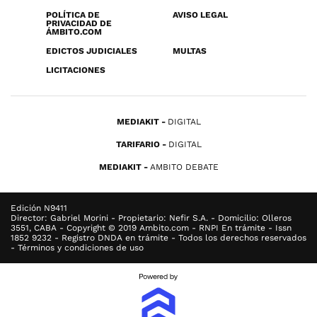
POLÍTICA DE
AVISO LEGAL
PRIVACIDAD DE
ÁMBITO.COM
EDICTOS JUDICIALES
MULTAS
LICITACIONES
MEDIAKIT
DIGITAL
TARIFARIO
DIGITAL
MEDIAKIT
AMBITO DEBATE
Edición N9411
Director: Gabriel Morini - Propietario: Nefir S.A. - Domicilio: Olleros
3551, CABA - Copyright © 2019 Ambito.com - RNPI En trámite - Issn
1852 9232 - Registro DNDA en trámite - Todos los derechos reservados
- Términos y condiciones de uso