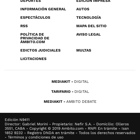
DEPORTES
EDICIÓN IMPRESA
INFORMACIÓN GENERAL
AUTOS
ESPECTÁCULOS
TECNOLOGÍA
RSS
MAPA DEL SITIO
POLÍTICA DE
AVISO LEGAL
PRIVACIDAD DE
ÁMBITO.COM
EDICTOS JUDICIALES
MULTAS
LICITACIONES
MEDIAKIT
DIGITAL
TARIFARIO
DIGITAL
MEDIAKIT
AMBITO DEBATE
Edición N9411
Director: Gabriel Morini - Propietario: Nefir S.A. - Domicilio: Olleros
3551, CABA - Copyright © 2019 Ambito.com - RNPI En trámite - Issn
1852 9232 - Registro DNDA en trámite - Todos los derechos reservados
- Términos y condiciones de uso