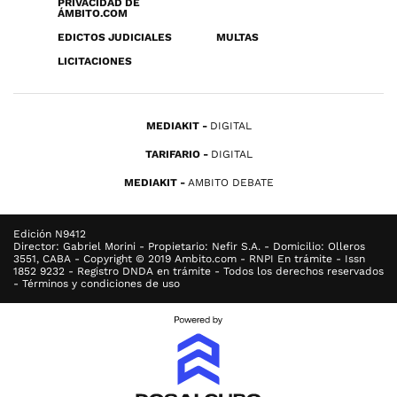
PRIVACIDAD DE
ÁMBITO.COM
EDICTOS JUDICIALES
MULTAS
LICITACIONES
MEDIAKIT
DIGITAL
TARIFARIO
DIGITAL
MEDIAKIT
AMBITO DEBATE
Edición N9412
Director: Gabriel Morini - Propietario: Nefir S.A. - Domicilio: Olleros
3551, CABA - Copyright © 2019 Ambito.com - RNPI En trámite - Issn
1852 9232 - Registro DNDA en trámite - Todos los derechos reservados
- Términos y condiciones de uso