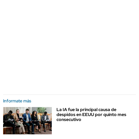
Informate más
La IA fue la principal causa de
despidos en EEUU por quinto mes
consecutivo