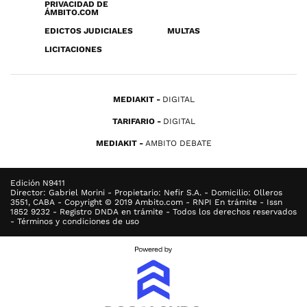
PRIVACIDAD DE
ÁMBITO.COM
EDICTOS JUDICIALES
MULTAS
LICITACIONES
MEDIAKIT
DIGITAL
TARIFARIO
DIGITAL
MEDIAKIT
AMBITO DEBATE
Edición N9411
Director: Gabriel Morini - Propietario: Nefir S.A. - Domicilio: Olleros
3551, CABA - Copyright © 2019 Ambito.com - RNPI En trámite - Issn
1852 9232 - Registro DNDA en trámite - Todos los derechos reservados
- Términos y condiciones de uso