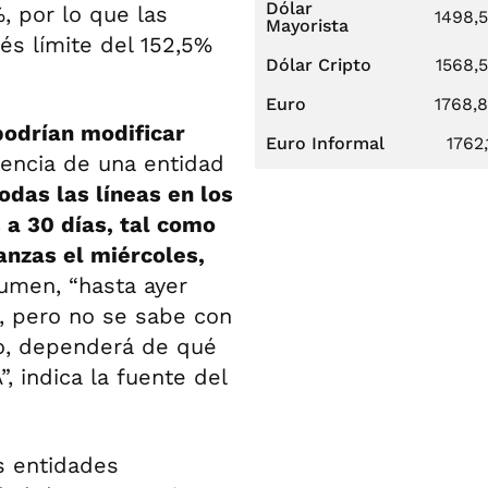
Dólar
, por lo que las
1498,
Mayorista
és límite del 152,5%
Dólar Cripto
1568,
Euro
1768,
podrían modificar
Euro Informal
1762,
rencia de una entidad
odas las líneas en los
 a 30 días, tal como
anzas el miércoles,
umen, “hasta ayer
s, pero no se sabe con
po, dependerá de qué
 indica la fuente del
s entidades