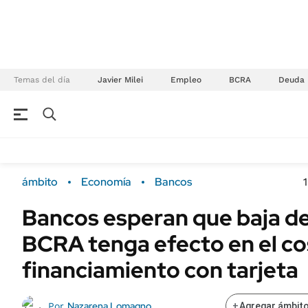
Temas del día
Javier Milei
Empleo
BCRA
Deuda
NEGOCIOS
ÚLTIMAS NOTICIAS
Especiales Ámbito
ECONOMÍA
ámbito
Economía
Bancos
Real Estate
Banco de Datos
Bancos esperan que baja de
Sustentabilidad
Campo
BCRA tenga efecto en el co
Seguros
FINANZAS
ENERGY REPORT
financiamiento con tarjeta
Dólar
POLÍTICA
Mercados
Nazarena Lomagno
Por
+
Agregar ámbito
Nacional