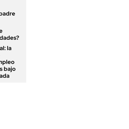
 padre
e
edades?
l: la
e
mpleo
s bajo
cada