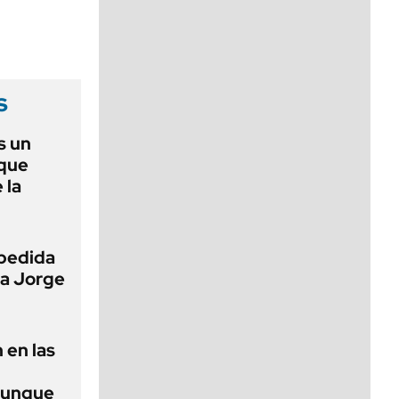
viernes de 10 a 18
s
s un
 que
 la
pedida
 a Jorge
 en las
aunque