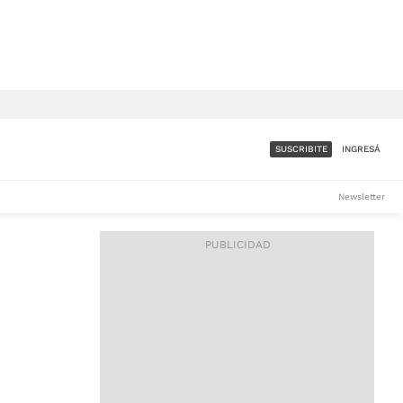
SUSCRIBITE
INGRESÁ
SUMATE A LA COMUNIDAD
Newsletter
DE ÁMBITO
LES
ACCESO FULL - $1.800/MES
ES
CORPORATIVO - CONSULTAR
Si tenés dudas comunicate
con nosotros a
IOS
suscripciones@ambito.com.ar
Llamanos al (54) 11 4556-
9147/48 o
al (54) 11 4449-3256 de lunes a