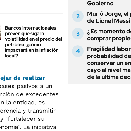
Gobierno
Murió Jorge, el
de Lionel Messi
Bancos internacionales
¿Es momento d
prevén que siga la
comprar propi
volatilidad en el precio del
petróleo: ¿cómo
Fragilidad labora
impactará en la inflación
probabilidad d
local?
conservar un e
cayó al nivel má
de la última dé
ejar de realizar
pases pasivos a un
orción de excedentes
n la entidad, es
erencia y transmitir
y “fortalecer su
nomía”. La iniciativa