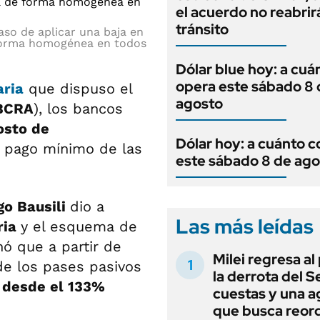
el acuerdo no reabrirá
tránsito
caso de aplicar una baja en
de forma homogénea en todos
Dólar blue hoy: a cuá
opera este sábado 8 
aria
que dispuso el
agosto
BCRA
), los bancos
osto de
Dólar hoy: a cuánto c
 pago mínimo de las
este sábado 8 de ago
go Bausili
dio a
Las más leídas
ria
y el esquema de
nó que a partir de
Milei regresa al
de los pases pasivos
la derrota del 
 desde el 133%
cuestas y una 
que busca reord