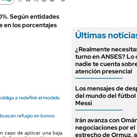
ANUARIO 2025
LIFESTYLE
EDICIÓN IMPRESA
AUTOS
100%. Según entidades
e en los porcentajes
Últimas noticia
¿Realmente necesita
turno en ANSES? Lo
nadie te cuenta sobre
atención presencial
Los mensajes de des
del mundo del fútbol
obliga a redefinir el modelo
Messi
s buscan refugio en bonos
Irán avanza con Omán
negociaciones por el
estrecho de Ormuz, 