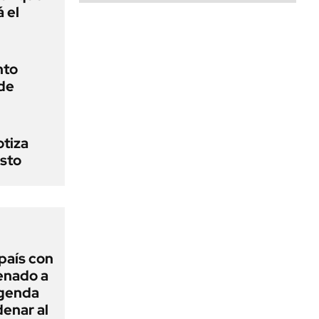
 el
nto
de
otiza
sto
 país con
Senado a
agenda
enar al