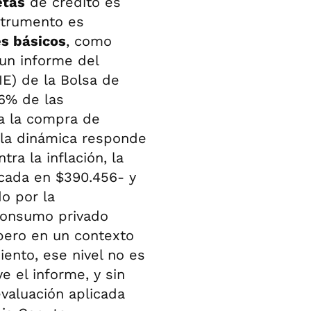
etas
de crédito es
strumento es
es básicos
, como
un informe del
IE) de la Bolsa de
6% de las
 a la compra de
 la dinámica responde
tra la inflación, la
icada en $390.456- y
o por la
 consumo privado
 pero en un contexto
iento, ese nivel no es
e el informe, y sin
evaluación aplicada