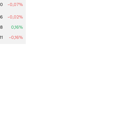
50
-0,07%
56
-0,02%
88
0,16%
11
-0,16%