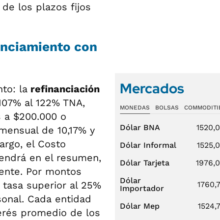
de los plazos fijos
anciamiento con
Mercados
to: la
refinanciación
107% al 122% TNA,
MONEDAS
BOLSAS
COMMODITI
 a $200.000 o
Dólar BNA
1520,
 mensual de 10,17% y
argo, el Costo
Dólar Informal
1525,
vendrá en el resumen,
Dólar Tarjeta
1976,
ente. Por montos
Dólar
 tasa superior al 25%
1760,
Importador
sonal. Cada entidad
Dólar Mep
1524,
terés promedio de los