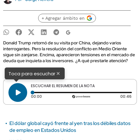
+ Agregar ámbito en
Donald Trump retornó de su visita por China, dejando varios
interrogantes. Pero la resolución del conflicto en Medio Oriente
sigue sin zanjarse. Encima, aparecieron tensiones en el mercado de
deuda que inquieta a los inversores. ¿A qué prestarle atención?
×
Toca para escuchar
ESCUCHAR EL RESUMEN DE LA NOTA
Tiempo transcurrido: 0 segundos
Dura
00:00
00:46
El dólar global cayó frente al yen tras los débiles datos
de empleo en Estados Unidos