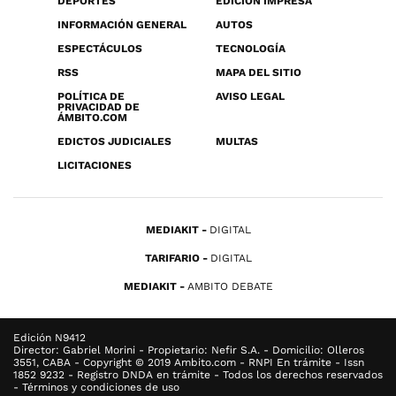
DEPORTES
EDICIÓN IMPRESA
INFORMACIÓN GENERAL
AUTOS
ESPECTÁCULOS
TECNOLOGÍA
RSS
MAPA DEL SITIO
POLÍTICA DE
AVISO LEGAL
PRIVACIDAD DE
ÁMBITO.COM
EDICTOS JUDICIALES
MULTAS
LICITACIONES
MEDIAKIT
DIGITAL
TARIFARIO
DIGITAL
MEDIAKIT
AMBITO DEBATE
Edición N9412
Director: Gabriel Morini - Propietario: Nefir S.A. - Domicilio: Olleros
3551, CABA - Copyright © 2019 Ambito.com - RNPI En trámite - Issn
1852 9232 - Registro DNDA en trámite - Todos los derechos reservados
- Términos y condiciones de uso