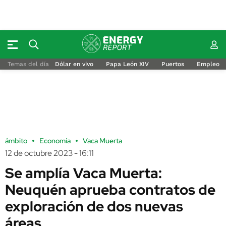
Temas del día
Dólar en vivo
Papa León XIV
Puertos
Empleo
ámbito
Economía
Vaca Muerta
12 de octubre 2023 - 16:11
Se amplía Vaca Muerta:
Neuquén aprueba contratos de
exploración de dos nuevas
áreas