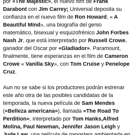
por
«The Majestic»
, el nuevo film de
Frank
Darabont
con
Jim Carrey;
Universal deposita su
confianza en el nuevo film de
Ron Howard
, «
A
Beautiful Mind
», una biografía del genio
matemático, bisexual y esquizofrénico
John Forbes
Nash Jr
, que está interpretado por
Russell Crowe
,
ganador del Oscar por
«Gladiador»
. Paramount,
finalmente, tiene esperanzas en el film de
Cameron
Crowe
«
Vanilla Sky
», con
Tom Cruise
y
Penelope
Cruz
.
Aun no se sabe si los productores podrán estrenar
este año otra de las posibles candidatas de la
temporada, la nueva película de
Sam Mendes
(
«Belleza americana»
), llamada
«The Road To
Perdition»
, interpretado por
Tom Hanks,Alfred
Molina, Paul Newman, Jennifer Jason Leigh
y
Jude Law
, una película de gangsters ambientada en