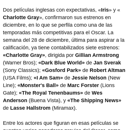
Dos películas inglesas con expectativas, «
Iris
» y «
Charlotte Gray
», confirmaron sus estrenos en
diciembre, en lo que se perfila como una de las
temporadas más competitivas para el Oscar. La
semana del 28 de diciembre, última para aspirar a la
calificación, ya tiene contabilizados siete estrenos:
«Charlotte Gray»
, dirigida por
Gillian Armstrong
(Warner Bros);
«Dark Blue World»
de
Jan Sverak
(Sony Classics);
«Gosford Park»
de
Robert Altman
(USA Films);
«I Am Sam»
de
Jessie Nelson
(New
Line);
«Monster's Ball»
de
Marc Forster
(Lions
Gate);
«The Royal Tenenbaums»
de
Wes
Anderson
(Buena Vista), y
«The Shipping News»
de
Lasse Hallstrom
(Miramax).
Entre los actores que figuran en esas películas se