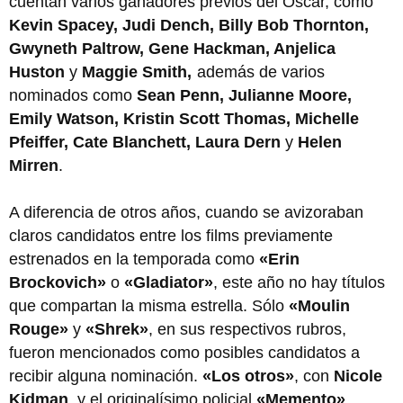
cuentan varios ganadores previos del Oscar, como
Kevin Spacey, Judi Dench, Billy Bob Thornton,
Gwyneth Paltrow, Gene Hackman, Anjelica
Huston
y
Maggie Smith,
además de varios
nominados como
Sean Penn, Julianne Moore,
Emily Watson, Kristin Scott Thomas, Michelle
Pfeiffer, Cate Blanchett, Laura Dern
y
Helen
Mirren
.
A diferencia de otros años, cuando se avizoraban
claros candidatos entre los films previamente
estrenados en la temporada como
«Erin
Brockovich»
o
«Gladiator»
, este año no hay títulos
que compartan la misma estrella. Sólo
«Moulin
Rouge»
y
«Shrek»
, en sus respectivos rubros,
fueron mencionados como posibles candidatos a
recibir alguna nominación.
«Los otros»
, con
Nicole
Kidman
, y el originalísimo policial
«Memento»