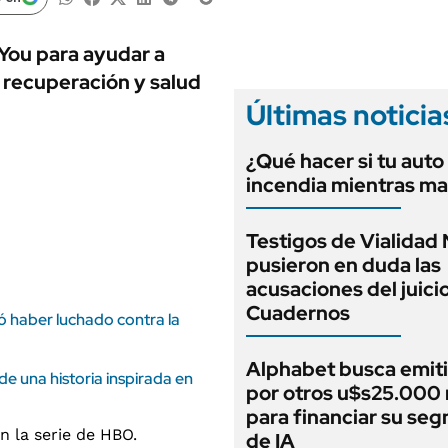
ANUARIO 2025
LIFESTYLE
EDICIÓN IMPRESA
AUTOS
You para ayudar a
u recuperación y salud
Últimas noticia
¿Qué hacer si tu auto
incendia mientras ma
Testigos de Vialidad 
pusieron en duda las
acusaciones del juici
Cuadernos
ó haber luchado contra la
Alphabet busca emit
 de una historia inspirada en
por otros u$s25.000 
para financiar su se
de IA