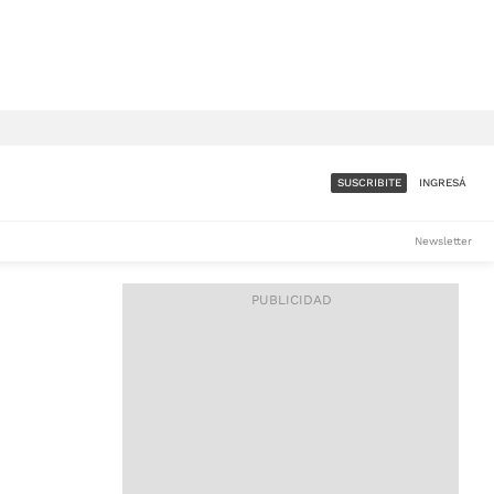
SUSCRIBITE
INGRESÁ
SUMATE A LA COMUNIDAD
Newsletter
DE ÁMBITO
LES
ACCESO FULL - $1.800/MES
ES
CORPORATIVO - CONSULTAR
Si tenés dudas comunicate
con nosotros a
IOS
suscripciones@ambito.com.ar
Llamanos al (54) 11 4556-
9147/48 o
al (54) 11 4449-3256 de lunes a