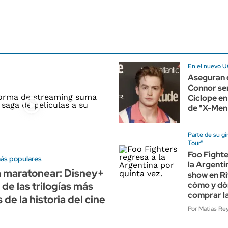
En el nuevo 
Aseguran 
Connor ser
Cíclope en 
de "X-Men
Parte de su gi
Tour"
Foo Fighte
más populares
la Argenti
a maratonear: Disney+
show en Ri
de las trilogías más
cómo y d
comprar l
de la historia del cine
Por Matias Re