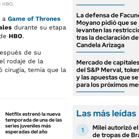
e HBO.
La defensa de Facun
o a
Game of Thrones
Moyano pidió que se
ales
durante su etapa
levanten las restricc
 de
HBO
.
tras la declaración de
Candela Arizaga
 después de su
el rodaje de la
Mercado de capitales
del S&P Merval, toke
 cirugía, temía que la
y las apuestas que se
para los próximos me
Las más leídas
Netflix estrenó la nueva
temporada de una de las
series juveniles más
Milei autorizó e
esperadas del año
de tropas de Bra