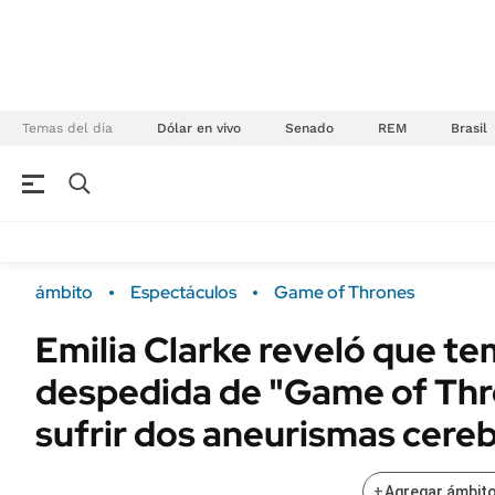
Temas del día
Dólar en vivo
Senado
REM
Brasil
NEGOCIOS
ÚLTIMAS NOTICIAS
Especiales Ámbito
ECONOMÍA
ámbito
Espectáculos
Game of Thrones
Real Estate
Banco de Datos
Emilia Clarke reveló que te
Sustentabilidad
Campo
despedida de "Game of Thr
Seguros
FINANZAS
ENERGY REPORT
sufrir dos aneurismas cereb
Dólar
POLÍTICA
Mercados
+
Agregar ámbito
Nacional