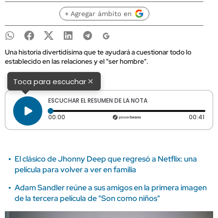
+ Agregar ámbito en
Una historia divertidísima que te ayudará a cuestionar todo lo
establecido en las relaciones y el "ser hombre".
×
Toca para escuchar
ESCUCHAR EL RESUMEN DE LA NOTA
Tiempo transcurrido: 0 segundos
Dura
00:00
00:41
El clásico de Jhonny Deep que regresó a Netflix: una
película para volver a ver en familia
Adam Sandler reúne a sus amigos en la primera imagen
de la tercera película de "Son como niños"