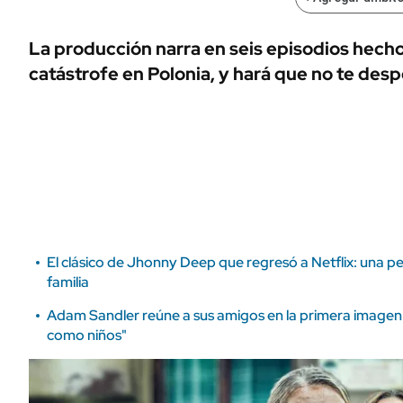
ÁMBITO DEBATE
Municipios
MEDIAKIT AMBITO DEBATE
La producción narra en seis episodios hecho
URUGUAY
catástrofe en Polonia, y hará que no te desp
El clásico de Jhonny Deep que regresó a Netflix: una pel
familia
Adam Sandler reúne a sus amigos en la primera imagen d
como niños"