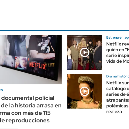
Estrena en ag
Netflix re
quién en "M
serie inspi
vida de Mo
Drama históri
Netflix su
catálogo u
es
series de
l documental policial
atrapante
de la historia arrasa en
polémicas 
realeza
orma con más de 115
 de reproducciones