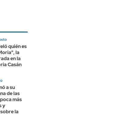
osto
veló quién es
oria", la
rada en la
ria Casán
co
mó a su
na de las
 época más
s y
sobre la