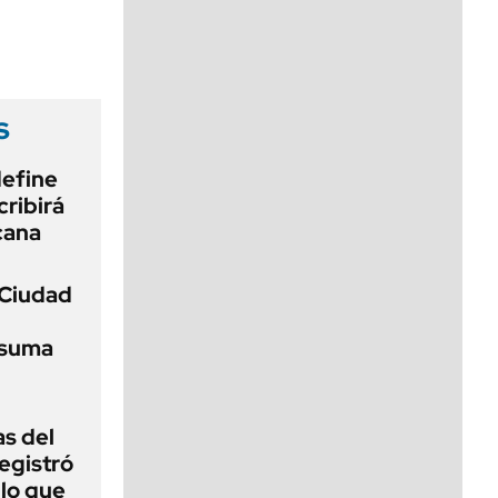
viernes de 10 a 18
s
define
cribirá
cana
 Ciudad
 suma
as del
egistró
 lo que