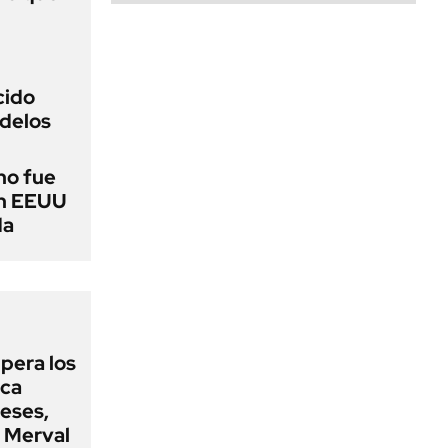
cido
delos
no fue
en EEUU
da
upera los
oca
eses,
P Merval