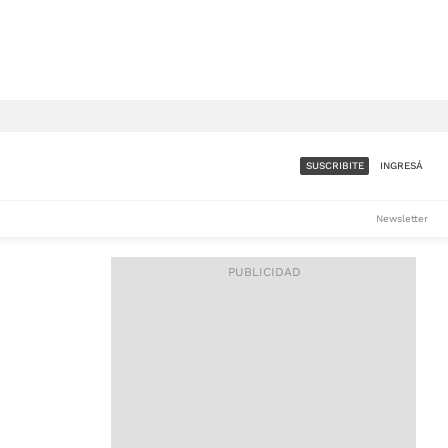
SUSCRIBITE
INGRESÁ
SUMATE A LA COMUNIDAD
Newsletter
DE ÁMBITO
LES
ACCESO FULL - $1.800/MES
ES
CORPORATIVO - CONSULTAR
Si tenés dudas comunicate
con nosotros a
IOS
suscripciones@ambito.com.ar
Llamanos al (54) 11 4556-
9147/48 o
al (54) 11 4449-3256 de lunes a