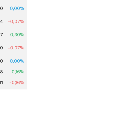
00
0,00%
74
-0,07%
77
0,30%
50
-0,07%
00
0,00%
88
0,16%
11
-0,16%