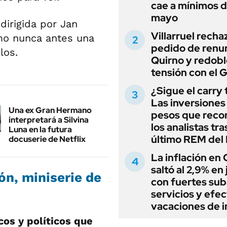
cae a mínimos 
mayo
dirigida por Jan
Villarruel recha
omo nunca antes una
pedido de renu
los.
Quirno y redobl
tensión con el 
¿Sigue el carry
Las inversiones
Una ex Gran Hermano
pesos que rec
interpretará a Silvina
los analistas tra
Luna en la futura
último REM de
docuserie de Netflix
La inflación en
saltó al 2,9% en j
ón, miniserie de
con fuertes sub
servicios y efe
vacaciones de i
icos y políticos que