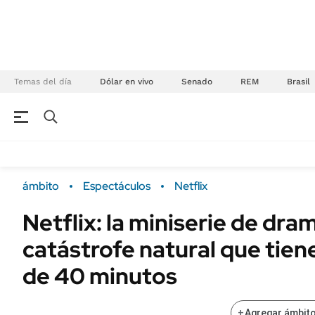
Temas del día
Dólar en vivo
Senado
REM
Brasil
NEGOCIOS
ÚLTIMAS NOTICIAS
Especiales Ámbito
ECONOMÍA
ámbito
Espectáculos
Netflix
Real Estate
Banco de Datos
Netflix: la miniserie de dra
Sustentabilidad
Campo
catástrofe natural que tien
Seguros
FINANZAS
ENERGY REPORT
de 40 minutos
Dólar
POLÍTICA
Mercados
+
Agregar ámbito
Nacional