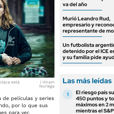
va del año
Murió Leandro Rud,
empresario y recono
representante de mo
Un futbolista argenti
detenido por el ICE 
y su familia pide ayu
Las más leídas
olaca está
Hiram
Noriega
El riesgo país s
de películas y series
450 puntos y t
máximos en 2 m
ndo, por lo que sus
mientras el S&
es para ver.