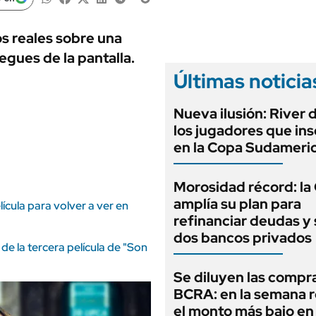
ANUARIO 2025
LIFESTYLE
EDICIÓN IMPRESA
AUTOS
s reales sobre una
egues de la pantalla.
Últimas noticia
Nueva ilusión: River 
los jugadores que ins
en la Copa Sudameri
Morosidad récord: la
amplía su plan para
ícula para volver a ver en
refinanciar deudas y
dos bancos privados
e la tercera película de "Son
Se diluyen las compr
BCRA: en la semana r
el monto más bajo en