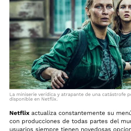
La miniserie verídica y atrapante de una catástrofe p
disponible en Netflix.
Netflix
actualiza constantemente su menú 
con producciones de todas partes del mu
usuarios siempre tienen novedosas opcion