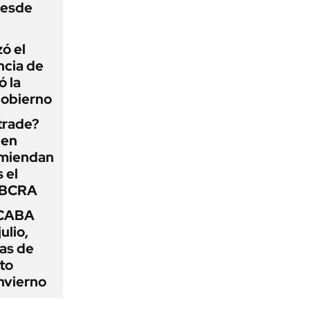
desde
zó el
ncia de
ó la
Gobierno
 trade?
 en
omiendan
s el
l BCRA
 CABA
ulio,
as de
cto
nvierno