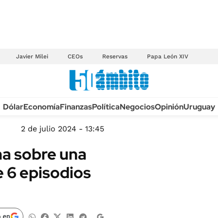
Javier Milei
CEOs
Reservas
Papa León XIV
Anuario autos 2026
Dólar
Economía
Finanzas
Política
Negocios
Opinión
Uruguay
TECNOLOGÍA
NOVEDADES FISCA
MÉXICO
2 de julio 2024 - 13:45
EDICTOS JUDICIAL
OPINIÓN
ma sobre una
MULTAS
MUNDO
e 6 episodios
LICITACIONES
INFORMACIÓN GENERAL
CUADROS TARIFAR
ESPECTÁCULOS
RECALL
DEPORTES
 en