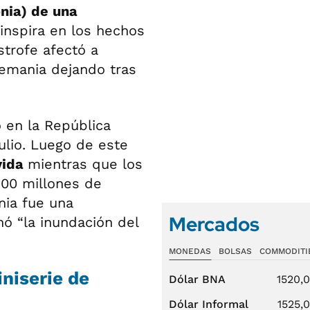
onia) de una
 inspira en los hechos
strofe afectó a
lemania dejando tras
 en la República
ulio. Luego de este
vida
mientras que los
500 millones de
nia fue una
Mercados
ó “la inundación del
MONEDAS
BOLSAS
COMMODITI
iniserie de
Dólar BNA
1520,
Dólar Informal
1525,