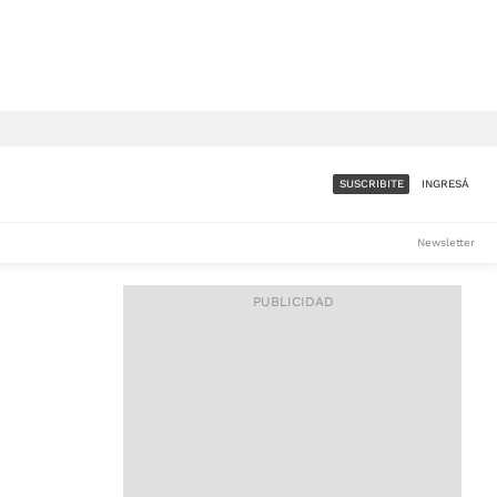
SUSCRIBITE
INGRESÁ
SUMATE A LA COMUNIDAD
Newsletter
DE ÁMBITO
LES
ACCESO FULL - $1.800/MES
ES
CORPORATIVO - CONSULTAR
Si tenés dudas comunicate
con nosotros a
IOS
suscripciones@ambito.com.ar
Llamanos al (54) 11 4556-
9147/48 o
al (54) 11 4449-3256 de lunes a