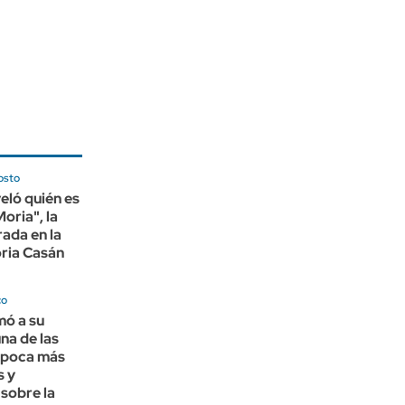
osto
veló quién es
oria", la
rada en la
ria Casán
co
mó a su
na de las
 época más
s y
sobre la