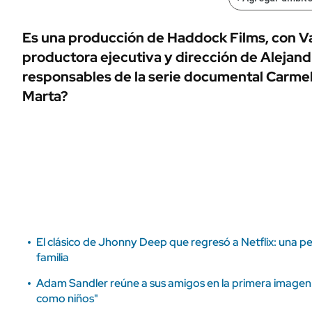
ÁMBITO DEBATE
Municipios
MEDIAKIT AMBITO DEBATE
Es una producción de Haddock Films, con 
URUGUAY
productora ejecutiva y dirección de Alejan
responsables de la serie documental Carmel
Marta?
El clásico de Jhonny Deep que regresó a Netflix: una pel
familia
Adam Sandler reúne a sus amigos en la primera imagen d
como niños"