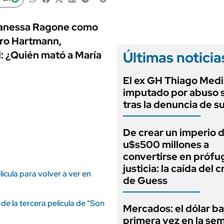
ANUARIO 2025
LIFESTYLE
EDICIÓN IMPRESA
AUTOS
Vanessa Ragone como
dro Hartmann,
Últimas noticia
: ¿Quién mató a María
El ex GH Thiago Medi
imputado por abuso 
tras la denuncia de s
De crear un imperio 
u$s500 millones a
convertirse en prófug
justicia: la caída del 
ícula para volver a ver en
de Guess
e la tercera película de "Son
Mercados: el dólar ba
primera vez en la se