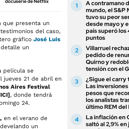
docuserie de Netflix
A contramano d
mundo, el S&P 
tuvo su peor s
n que presenta un
desde mayo y el
país superó los
 testimonios del caso,
puntos
tero gráfico
José Luis
 detalle un
Villarruel recha
pedido de renu
Quirno y redobl
tensión con el 
la película se
 jueves 21 de abril en
¿Sigue el carry
Las inversiones
os Aires Festival
pesos que rec
ICI]
, donde tendrá
los analistas tra
domingo 24.
último REM de
La inflación en
,
en el verano de
saltó al 2,9% en j
a develando un