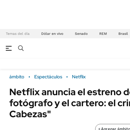
Temas del día
Dólar en vivo
Senado
REM
Brasil
NEGOCIOS
ÚLTIMAS NOTICIAS
Especiales Ámbito
ECONOMÍA
ámbito
Espectáculos
Netflix
Real Estate
Banco de Datos
Netflix anuncia el estreno d
Sustentabilidad
Campo
fotógrafo y el cartero: el c
Seguros
FINANZAS
ENERGY REPORT
Cabezas"
Dólar
POLÍTICA
Mercados
+
Agregar ámbito
Nacional