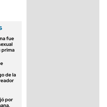
viernes de 10 a 18
s
na fue
sexual
u prima
de
o de la
creador
jó por
mana,