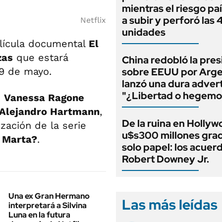
mientras el riesgo paí
a subir y perforó las
Netflix
unidades
elícula documental
El
zas
que estará
China redobló la pres
19 de mayo.
sobre EEUU por Arge
lanzó una dura adver
"¿Libertad o hegemo
n
Vanessa Ragone
Alejandro Hartmann
,
De la ruina en Hollyw
zación de la serie
u$s300 millones grac
 Marta?
.
solo papel: los acuer
Robert Downey Jr.
Una ex Gran Hermano
Las más leídas
interpretará a Silvina
Luna en la futura