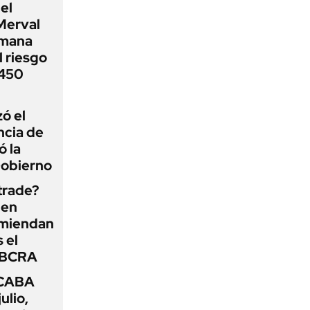
el
Merval
emana
 riesgo
 450
zó el
ncia de
ó la
Gobierno
 trade?
 en
omiendan
s el
l BCRA
 CABA
ulio,