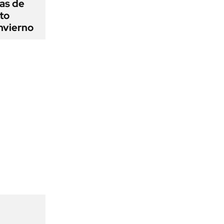
as de
cto
nvierno