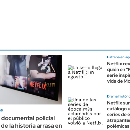
Estrena en ag
Netflix re
quién en "M
serie inspi
vida de Mo
Drama históri
Netflix su
catálogo u
es
series de
l documental policial
atrapante
de la historia arrasa en
polémicas 