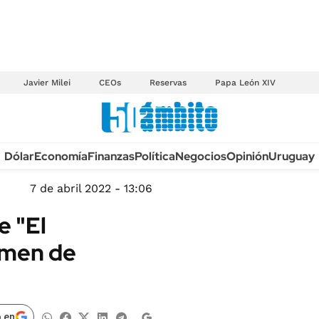
Javier Milei
CEOs
Reservas
Papa León XIV
Anuario autos 2026
Dólar
Economía
Finanzas
Política
Negocios
Opinión
Uruguay
TECNOLOGÍA
NOVEDADES FISCA
MÉXICO
7 de abril 2022 - 13:06
EDICTOS JUDICIAL
OPINIÓN
e "El
MULTAS
MUNDO
rimen de
LICITACIONES
INFORMACIÓN GENERAL
CUADROS TARIFAR
ESPECTÁCULOS
RECALL
DEPORTES
 en