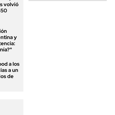
s volvió
 450
ión
ntina y
tencia:
nía?"
ood a los
ias a un
dos de