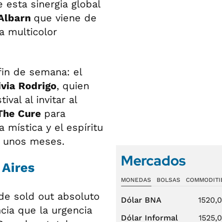
 esta sinergia global
Albarn
que viene de
a multicolor
fin de semana: el
ivia Rodrigo
, quien
ival al invitar al
The Cure
para
 mística y el espíritu
o unos meses.
Mercados
 Aires
MONEDAS
BOLSAS
COMMODITI
de sold out absoluto
Dólar BNA
1520,
cia que la urgencia
Dólar Informal
1525,