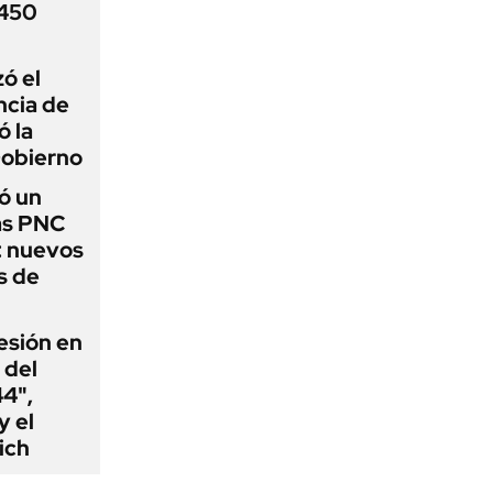
 450
zó el
ncia de
ó la
Gobierno
ó un
as PNC
: nuevos
s de
esión en
 del
44",
y el
ich