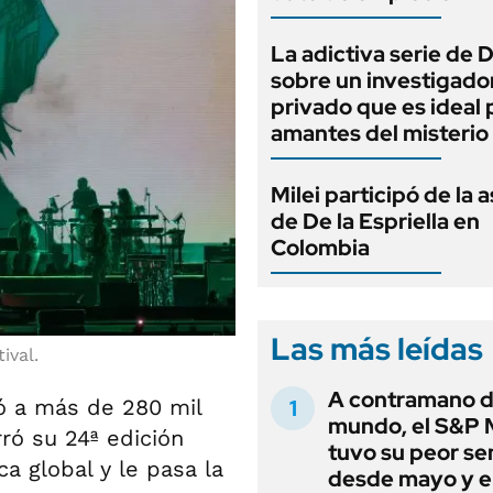
La adictiva serie de 
sobre un investigado
privado que es ideal 
amantes del misterio
Milei participó de la 
de De la Espriella en
Colombia
Las más leídas
ival.
A contramano d
ió a más de 280 mil
mundo, el S&P 
ró su 24ª edición
tuvo su peor s
a global y le pasa la
desde mayo y el