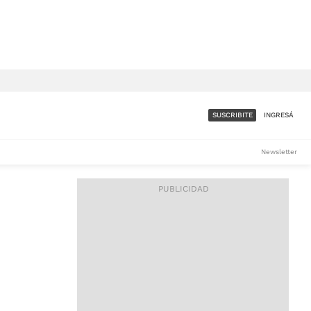
SUSCRIBITE
INGRESÁ
SUMATE A LA COMUNIDAD
Newsletter
DE ÁMBITO
LES
ACCESO FULL - $1.800/MES
ES
CORPORATIVO - CONSULTAR
Si tenés dudas comunicate
con nosotros a
IOS
suscripciones@ambito.com.ar
Llamanos al (54) 11 4556-
9147/48 o
al (54) 11 4449-3256 de lunes a