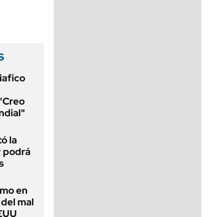
viernes de 10 a 18
s
iafico
 "Creo
ndial"
ó la
y podrá
s
imo en
 del mal
EEUU