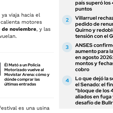
país superó los
puntos
ya viaja hacia el
Villarruel recha
calienta motores
pedido de renu
9 de noviembre
, y las
Quirno y redobl
tensión con el 
vuelan.
ANSES confirm
aumento para l
en agosto 2026
montos y fecha
Él Mató a un Policía
cobro
Motorizado vuelve al
Movistar Arena: cómo y
Lo que dejó la s
dónde comprar las
el Senado: el fin
últimas entradas
"bloque de los 
aliados en fuga 
desafío de Bullr
estival es una usina