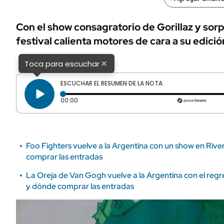
ÁMBITO DEBATE
Municipios
MEDIAKIT AMBITO DEBATE
Con el show consagratorio de Gorillaz y sorpr
URUGUAY
festival calienta motores de cara a su edici
×
Toca para escuchar
ESCUCHAR EL RESUMEN DE LA NOTA
Tiempo transcurrido: 0 segundos
00:00
Foo Fighters vuelve a la Argentina con un show en Riv
comprar las entradas
La Oreja de Van Gogh vuelve a la Argentina con el re
y dónde comprar las entradas