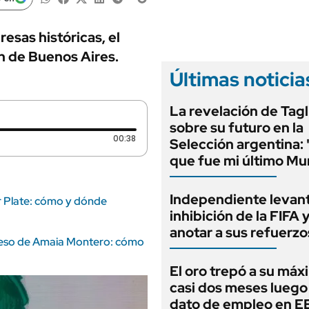
ANUARIO 2025
LIFESTYLE
EDICIÓN IMPRESA
AUTOS
esas históricas, el
ón de Buenos Aires.
Últimas noticia
La revelación de Tagl
sobre su futuro en la
Duración: 38 segundos
00:38
Selección argentina:
que fue mi último Mu
Independiente levant
er Plate: cómo y dónde
inhibición de la FIFA 
anotar a sus refuerzo
greso de Amaia Montero: cómo
El oro trepó a su máx
casi dos meses luego
dato de empleo en 