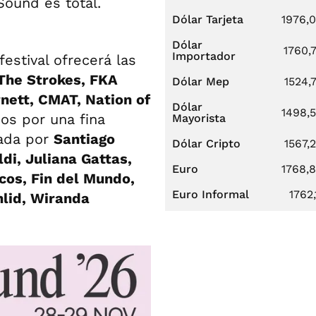
Sound es total.
Dólar Tarjeta
1976,
Dólar
1760,
Importador
festival ofrecerá las
The Strokes, FKA
Dólar Mep
1524,
rnett, CMAT, Nation of
Dólar
1498,
os por una fina
Mayorista
zada por
Santiago
Dólar Cripto
1567,
di, Juliana Gattas,
Euro
1768,
cos, Fin del Mundo,
Euro Informal
1762,
nlid, Wiranda