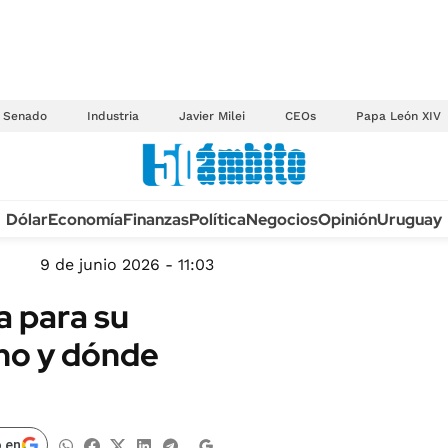
Senado
Industria
Javier Milei
CEOs
Papa León XIV
Anuario autos 2026
Dólar
Economía
Finanzas
Política
Negocios
Opinión
Uruguay
TECNOLOGÍA
NOVEDADES FISCA
MÉXICO
9 de junio 2026 - 11:03
EDICTOS JUDICIAL
OPINIÓN
a para su
MULTAS
MUNDO
mo y dónde
LICITACIONES
INFORMACIÓN GENERAL
CUADROS TARIFAR
ESPECTÁCULOS
RECALL
DEPORTES
 en