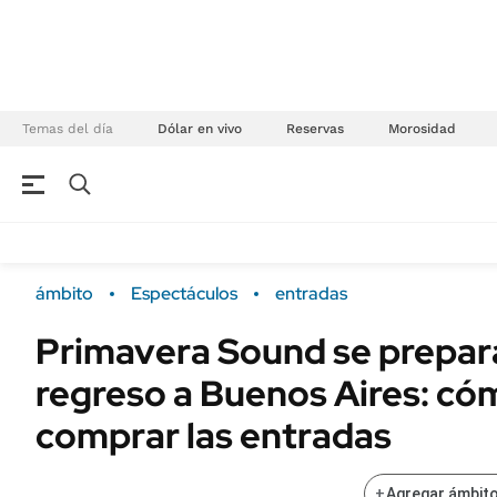
Temas del día
Dólar en vivo
Reservas
Morosidad
NEGOCIOS
ÚLTIMAS NOTICIAS
Especiales Ámbito
ECONOMÍA
ámbito
Espectáculos
entradas
Real Estate
Banco de Datos
Primavera Sound se prepar
Sustentabilidad
Campo
regreso a Buenos Aires: có
Seguros
FINANZAS
ENERGY REPORT
comprar las entradas
Dólar
POLÍTICA
Mercados
+
Agregar ámbito
Nacional