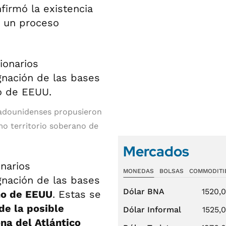
firmó la existencia
e un proceso
tadounidenses propusieron
o territorio soberano de
Mercados
narios
MONEDAS
BOLSAS
COMMODITI
gnación de las bases
Dólar BNA
1520,
no de EEUU
. Estas se
de la posible
Dólar Informal
1525,
na del Atlántico