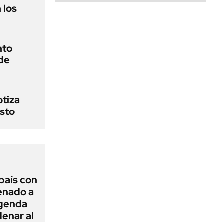
 los
nto
de
otiza
sto
 país con
Senado a
agenda
enar al