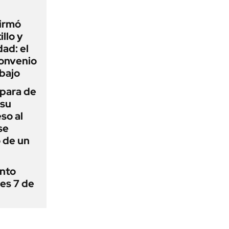
firmó
illo y
ad: el
convenio
abajo
 para de
 su
so al
se
 de un
ánto
nes 7 de