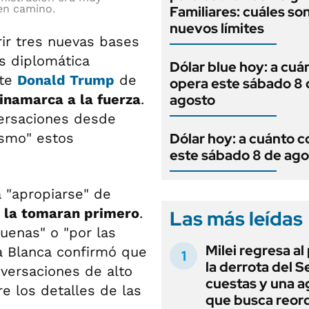
en camino.
Familiares: cuáles son
nuevos límites
ir tres nuevas bases
is diplomática
Dólar blue hoy: a cuá
nte
Donald Trump
de
opera este sábado 8 
inamarca a la fuerza
.
agosto
ersaciones desde
ismo" estos
Dólar hoy: a cuánto c
este sábado 8 de ago
 "apropiarse" de
a la tomaran primero
.
Las más leídas
buenas" o "por las
Milei regresa al
sa Blanca confirmó que
la derrota del 
versaciones de alto
cuestas y una 
e los detalles de las
que busca reord