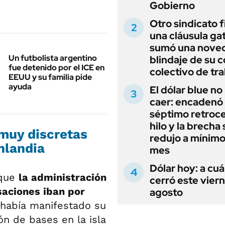
Gobierno
Otro sindicato 
una cláusula gat
sumó una noved
Un futbolista argentino
blindaje de su 
fue detenido por el ICE en
colectivo de tr
EEUU y su familia pide
ayuda
El dólar blue no
caer: encadenó
séptimo retroce
hilo y la brecha 
muy discretas
redujo a mínimo
nlandia
mes
Dólar hoy: a cu
 que
la administración
cerró este vier
saciones iban por
agosto
a había manifestado su
ón de bases en la isla