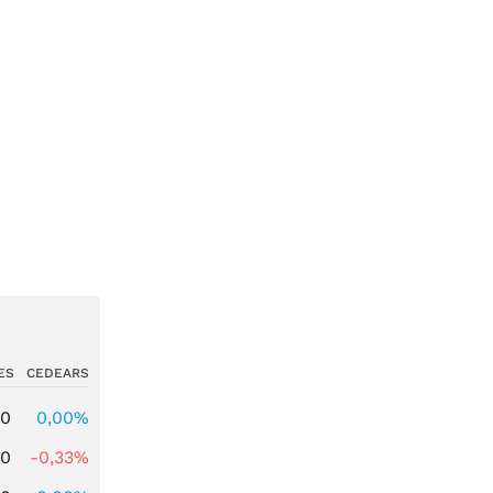
ES
CEDEARS
00
0,00%
00
-0,33%