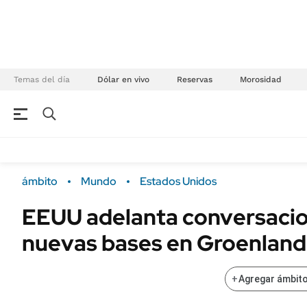
Temas del día
Dólar en vivo
Reservas
Morosidad
NEGOCIOS
ÚLTIMAS NOTICIAS
Especiales Ámbito
ECONOMÍA
ámbito
Mundo
Estados Unidos
Real Estate
Banco de Datos
EEUU adelanta conversacio
Sustentabilidad
Campo
nuevas bases en Groenland
Seguros
FINANZAS
ENERGY REPORT
Dólar
+
Agregar ámbito
POLÍTICA
Mercados
Nacional