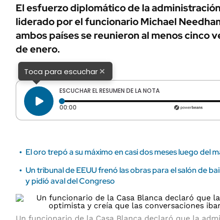
ÁMBITO DEBATE
El esfuerzo diplomático de la administració
Municipios
liderado por el funcionario Michael Needha
MEDIAKIT AMBITO DEBATE
URUGUAY
ambos países se reunieron al menos cinco 
de enero.
×
Toca para escuchar
ESCUCHAR EL RESUMEN DE LA NOTA
Tiempo transcurrido: 0 segundos
00:00
El oro trepó a su máximo en casi dos meses luego del 
Un tribunal de EEUU frenó las obras para el salón de ba
y pidió aval del Congreso
Un funcionario de la Casa Blanca declaró que la adm