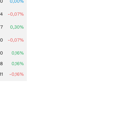
00
0,00%
74
-0,07%
77
0,30%
50
-0,07%
10
0,16%
88
0,16%
11
-0,16%