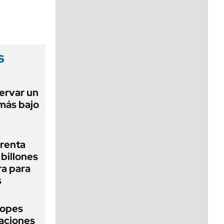
viernes de 10 a 18
s
ervar un
 más bajo
renta
billones
ra para
s
topes
naciones