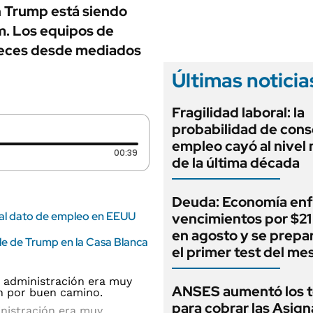
ANUARIO 2025
n Trump está siendo
LIFESTYLE
EDICIÓN IMPRESA
m. Los equipos de
AUTOS
veces desde mediados
Últimas noticia
Fragilidad laboral: la
probabilidad de cons
empleo cayó al nivel
Duración: 39 segundos
00:39
de la última década
Deuda: Economía enf
mal dato de empleo en EEUU
vencimientos por $21 
en agosto y se prepa
ile de Trump en la Casa Blanca
el primer test del me
ANSES aumentó los 
para cobrar las Asig
inistración era muy