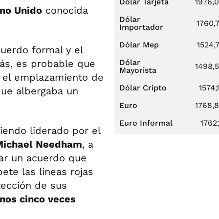
Dólar Tarjeta
1976,
ino Unido
conocida
Dólar
1760,
Importador
Dólar Mep
1524,
cuerdo formal y el
más, es probable que
Dólar
1498,
Mayorista
n el emplazamiento de
Dólar Cripto
1574,
que albergaba un
Euro
1768,
Euro Informal
1762,
iendo liderado por el
Michael Needham
, a
rar un acuerdo que
ete las líneas rojas
tección de sus
nos cinco veces