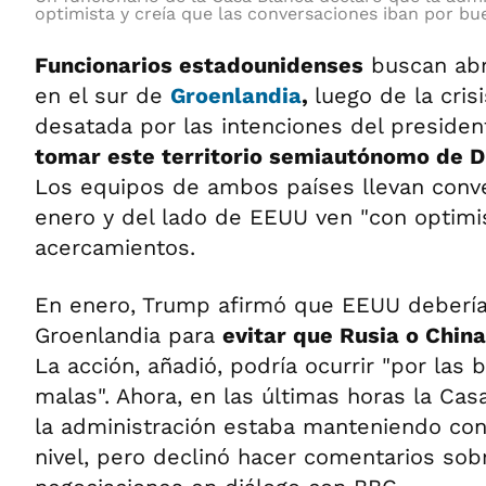
optimista y creía que las conversaciones iban por bu
Funcionarios estadounidenses
buscan abr
en el sur de
Groenlandia
,
luego de la cris
desatada por las intenciones del preside
tomar este territorio semiautónomo de D
Los equipos de ambos países llevan conv
enero y del lado de EEUU ven "con optim
acercamientos.
En enero, Trump afirmó que EEUU debería
Groenlandia para
evitar que Rusia o Chin
La acción, añadió, podría ocurrir "por las 
malas". Ahora, en las últimas horas la Ca
la administración estaba manteniendo con
nivel, pero declinó hacer comentarios sobr