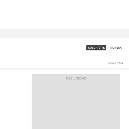
SUSCRIBITE
INGRESÁ
SUMATE A LA COMUNIDAD
Newsletter
DE ÁMBITO
LES
ACCESO FULL - $1.800/MES
ES
CORPORATIVO - CONSULTAR
Si tenés dudas comunicate
con nosotros a
IOS
suscripciones@ambito.com.ar
Llamanos al (54) 11 4556-
9147/48 o
al (54) 11 4449-3256 de lunes a