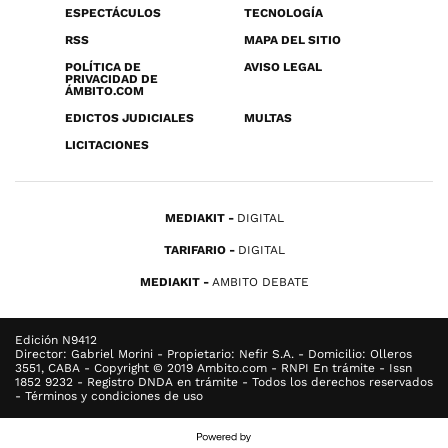
ESPECTÁCULOS
TECNOLOGÍA
RSS
MAPA DEL SITIO
POLÍTICA DE
AVISO LEGAL
PRIVACIDAD DE
ÁMBITO.COM
EDICTOS JUDICIALES
MULTAS
LICITACIONES
MEDIAKIT
DIGITAL
TARIFARIO
DIGITAL
MEDIAKIT
AMBITO DEBATE
Edición N9412
Director: Gabriel Morini - Propietario: Nefir S.A. - Domicilio: Olleros
3551, CABA - Copyright © 2019 Ambito.com - RNPI En trámite - Issn
1852 9232 - Registro DNDA en trámite - Todos los derechos reservados
- Términos y condiciones de uso