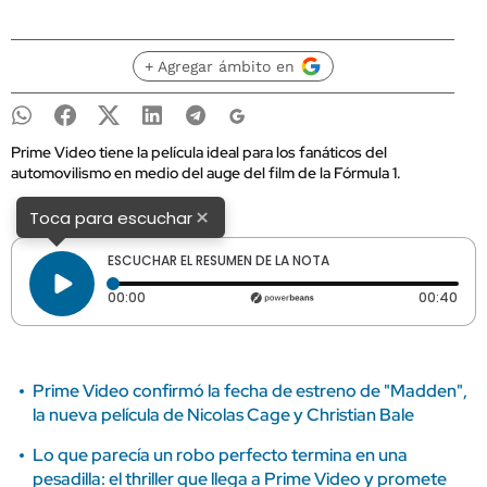
+ Agregar ámbito en
Prime Video tiene la película ideal para los fanáticos del
automovilismo en medio del auge del film de la Fórmula 1.
×
Toca para escuchar
ESCUCHAR EL RESUMEN DE LA NOTA
Tiempo transcurrido: 0 segundos
Dura
00:00
00:40
Prime Video confirmó la fecha de estreno de "Madden",
la nueva película de Nicolas Cage y Christian Bale
Lo que parecía un robo perfecto termina en una
pesadilla: el thriller que llega a Prime Video y promete