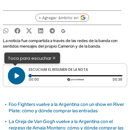
+ Agregar ámbito en
La noticia fue compartida a través de las redes de la banda con
sentidos mensajes del propio Cameron y de la banda.
×
Toca para escuchar
ESCUCHAR EL RESUMEN DE LA NOTA
Tiempo transcurrido: 0 segundos
Dura
00:00
00:38
Foo Fighters vuelve a la Argentina con un show en River
Plate: cómo y dónde comprar las entradas
La Oreja de Van Gogh vuelve a la Argentina con el
regreso de Amaia Montero: cómo y dónde comprar las