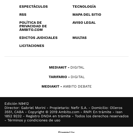
ESPECTÁCULOS
TECNOLOGÍA
RSS
MAPA DEL SITIO
POLÍTICA DE
AVISO LEGAL
PRIVACIDAD DE
ÁMBITO.COM
EDICTOS JUDICIALES
MULTAS
LICITACIONES
MEDIAKIT
DIGITAL
TARIFARIO
DIGITAL
MEDIAKIT
AMBITO DEBATE
Edición N9412
Director: Gabriel Morini - Propietario: Nefir S.A. - Domicilio: Olleros
3551, CABA - Copyright © 2019 Ambito.com - RNPI En trámite - Issn
1852 9232 - Registro DNDA en trámite - Todos los derechos reservados
- Términos y condiciones de uso