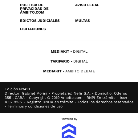
POLÍTICA DE
AVISO LEGAL
PRIVACIDAD DE
ÁMBITO.COM
EDICTOS JUDICIALES
MULTAS
LICITACIONES
MEDIAKIT
DIGITAL
TARIFARIO
DIGITAL
MEDIAKIT
AMBITO DEBATE
Edición N9413
Director: Gabriel Morini - Propietario: Nefir S.A. - Domicilio: Olleros
3551, CABA - Copyright © 2019 Ambito.com - RNPI En trámite - Issn
1852 9232 - Registro DNDA en trámite - Todos los derechos reservados
- Términos y condiciones de uso