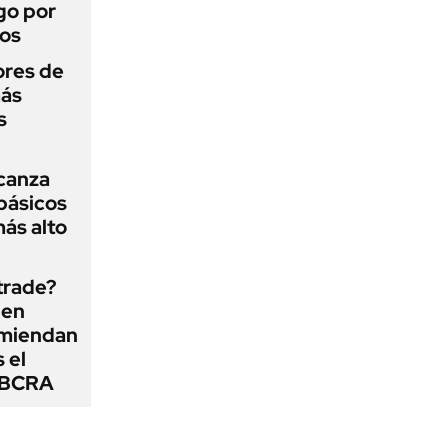
go por
dos
ores de
más
s
lcanza
básicos
más alto
 trade?
 en
omiendan
s el
l BCRA