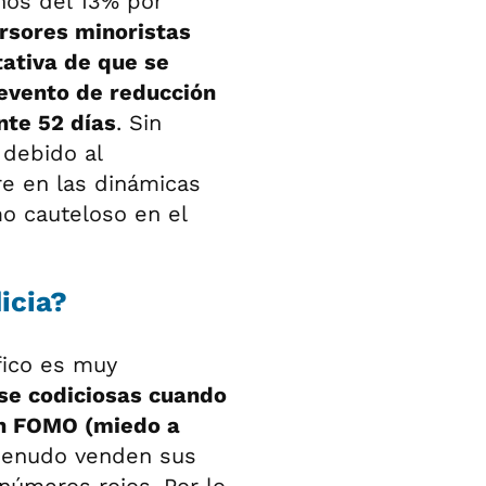
nos del 13% por
rsores minoristas
ativa de que se
 evento de reducción
nte 52 días
. Sin
 debido al
re en las dinámicas
o cauteloso en el
icia?
fico es muy
se codiciosas cuando
en FOMO (miedo a
menudo venden sus