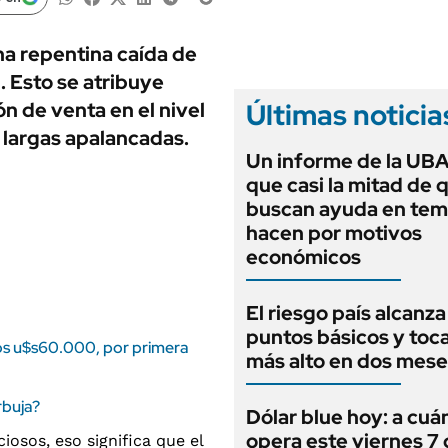
ANUARIO 2025
LIFESTYLE
EDICIÓN IMPRESA
AUTOS
a repentina caída de
. Esto se atribuye
Últimas noticia
 de venta en el nivel
 largas apalancadas.
Un informe de la UBA
que casi la mitad de 
buscan ayuda en tem
hacen por motivos
económicos
El riesgo país alcanza
puntos básicos y toca
los u$s60.000, por primera
más alto en dos mese
rbuja?
Dólar blue hoy: a cuá
opera este viernes 7