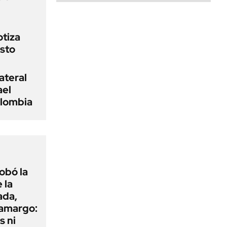
otiza
osto
ateral
ael
olombia
obó la
 la
ada,
 amargo:
s ni