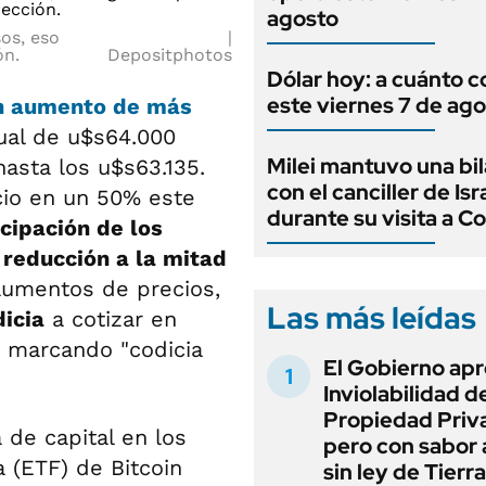
agosto
os, eso
ón.
Depositphotos
Dólar hoy: a cuánto c
este viernes 7 de ag
un aumento de más
ual de u$s64.000
Milei mantuvo una bil
asta los u$s63.135.
con el canciller de Isr
cio en un 50% este
durante su visita a C
cipación de los
 reducción a la mitad
aumentos de precios,
Las más leídas
icia
a cotizar en
 marcando "codicia
El Gobierno apr
Inviolabilidad de
Propiedad Priv
de capital en los
pero con sabor
 (ETF) de Bitcoin
sin ley de Tierra