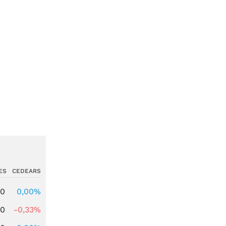
ES
CEDEARS
00
0,00%
00
-0,33%