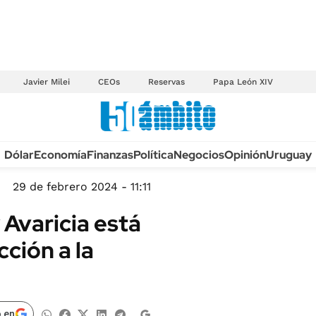
Javier Milei
CEOs
Reservas
Papa León XIV
Anuario autos 2026
Dólar
Economía
Finanzas
Política
Negocios
Opinión
Uruguay
TECNOLOGÍA
NOVEDADES FISCA
MÉXICO
29 de febrero 2024 - 11:11
EDICTOS JUDICIAL
OPINIÓN
 Avaricia está
MULTAS
MUNDO
ción a la
LICITACIONES
INFORMACIÓN GENERAL
CUADROS TARIFAR
ESPECTÁCULOS
RECALL
DEPORTES
 en