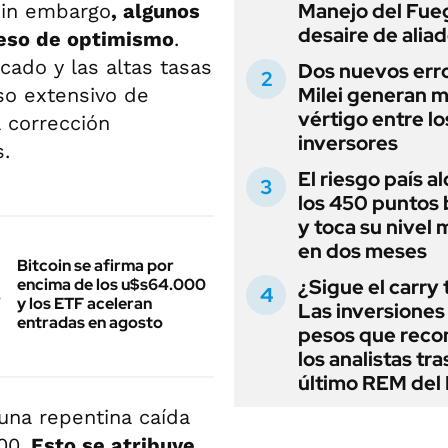
Manejo del Fue
Sin embargo
, algunos
desaire de alia
ceso de optimismo
.
cado y las altas tasas
Dos nuevos err
Milei generan 
so extensivo de
vértigo entre lo
a corrección
inversores
.
El riesgo país a
los 450 puntos 
y toca su nivel 
en dos meses
Bitcoin se afirma por
encima de los u$s64.000
¿Sigue el carry
y los ETF aceleran
Las inversiones
entradas en agosto
pesos que rec
los analistas tra
último REM de
una repentina caída
00.
Esto se atribuye