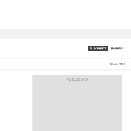
SUSCRIBITE
INGRESÁ
SUMATE A LA COMUNIDAD
Newsletter
DE ÁMBITO
LES
ACCESO FULL - $1.800/MES
ES
CORPORATIVO - CONSULTAR
Si tenés dudas comunicate
con nosotros a
IOS
suscripciones@ambito.com.ar
Llamanos al (54) 11 4556-
9147/48 o
al (54) 11 4449-3256 de lunes a