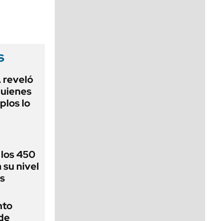
viernes de 10 a 18
s
 reveló
quienes
plos lo
 los 450
 su nivel
s
nto
 de