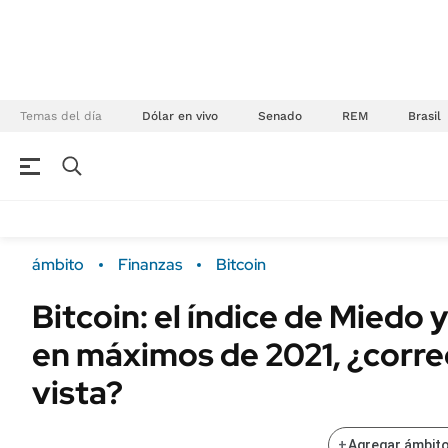
Temas del día
Dólar en vivo
Senado
REM
Brasil
NEGOCIOS
ÚLTIMAS NOTICIAS
Especiales Ámbito
ECONOMÍA
ámbito
Finanzas
Bitcoin
Real Estate
Banco de Datos
Bitcoin: el índice de Miedo y
Sustentabilidad
Campo
en máximos de 2021, ¿correc
Seguros
FINANZAS
ENERGY REPORT
vista?
Dólar
POLÍTICA
Mercados
+
Agregar ámbito
Nacional