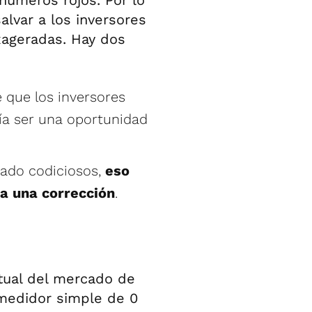
números rojos. Por lo
alvar a los inversores
xageradas. Hay dos
 que los inversores
a ser una oportunidad
iado codiciosos,
eso
ra una corrección
.
ctual del mercado de
medidor simple de 0