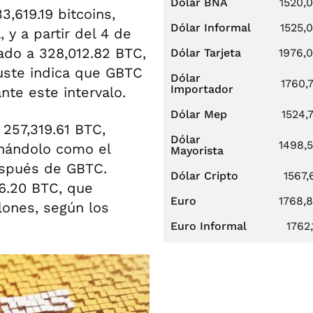
Dólar BNA
1520,
,619.19 bitcoins,
Dólar Informal
1525,
 y a partir del 4 de
tado a 328,012.82 BTC,
Dólar Tarjeta
1976,
juste indica que GBTC
Dólar
1760,
Importador
nte este intervalo.
Dólar Mep
1524,
 257,319.61 BTC,
Dólar
1498,
onándolo como el
Mayorista
espués de GBTC.
Dólar Cripto
1567,
6.20 BTC, que
Euro
1768,
lones, según los
Euro Informal
1762,