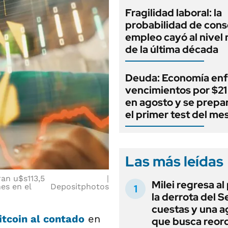
Fragilidad laboral: la
probabilidad de cons
empleo cayó al nivel
de la última década
Deuda: Economía enf
vencimientos por $21 
en agosto y se prepa
el primer test del me
Las más leídas
an u$s113,5
Milei regresa al
es en el
Depositphotos
la derrota del 
cuestas y una 
itcoin al contado
en
que busca reord