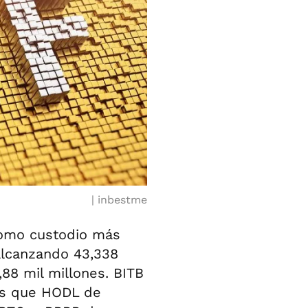
inbestme
como custodio más
alcanzando 43,338
88 mil millones. BITB
ras que HODL de