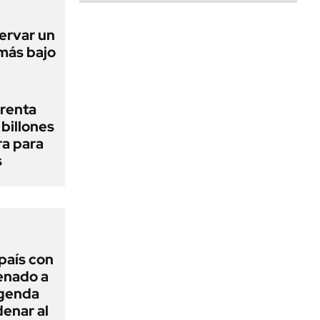
ervar un
 más bajo
renta
billones
ra para
s
 país con
Senado a
agenda
enar al