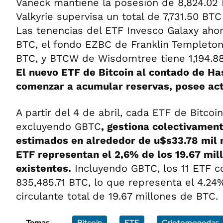
Vaneck mantiene la posesión de 8,824.02
Valkyrie supervisa un total de 7,731.50 BTC 
Las tenencias del ETF Invesco Galaxy aho
BTC, el fondo EZBC de Franklin Templeton
BTC, y BTCW de Wisdomtree tiene 1,194.88
El nuevo ETF de Bitcoin al contado de H
comenzar a acumular reservas, posee ac
A partir del 4 de abril, cada ETF de Bitcoi
excluyendo GBTC
, gestiona colectivamen
estimados en alrededor de u$s33.78 mil m
ETF representan el 2,6% de los 19.67 mil
existentes.
Incluyendo GBTC, los 11 ETF 
835,485.71 BTC, lo que representa el 4.24
circulante total de 19.67 millones de BTC.
Temas
Bitcoin
ETF
Criptomonedas