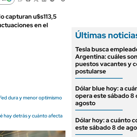
ANUARIO 2025
LIFESTYLE
EDICIÓN IMPRESA
AUTOS
do capturan u$s113,5
uctuaciones en el
Últimas noticia
Tesla busca emplead
Argentina: cuáles son
puestos vacantes y 
postularse
Dólar blue hoy: a cuá
opera este sábado 8 
a Fed dura y menor optimismo
agosto
ué hay detrás y cuánto afecta
Dólar hoy: a cuánto c
este sábado 8 de ago