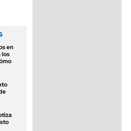
viernes de 10 a 18
s
os en
 los
cómo
nto
de
otiza
sto