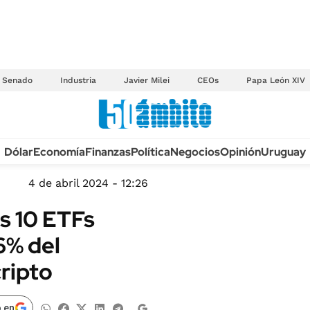
Senado
Industria
Javier Milei
CEOs
Papa León XIV
Anuario autos 2026
Dólar
Economía
Finanzas
Política
Negocios
Opinión
Uruguay
TECNOLOGÍA
NOVEDADES FISCA
MÉXICO
4 de abril 2024 - 12:26
EDICTOS JUDICIAL
OPINIÓN
os 10 ETFs
MULTAS
MUNDO
6% del
LICITACIONES
INFORMACIÓN GENERAL
cripto
CUADROS TARIFAR
ESPECTÁCULOS
RECALL
DEPORTES
 en