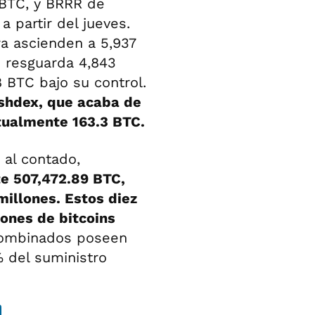
 BTC, y BRRR de
a partir del jueves.
ra ascienden a 5,937
 resguarda 4,843
 BTC bajo su control.
ashdex, que acaba de
tualmente 163.3 BTC.
n al contado,
te 507,472.89 BTC,
illones. Estos diez
lones de bitcoins
combinados poseen
% del suministro