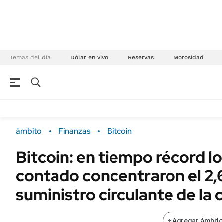
Temas del día
Dólar en vivo
Reservas
Morosidad
NEGOCIOS
ÚLTIMAS NOTICIAS
Especiales Ámbito
ECONOMÍA
ámbito
Finanzas
Bitcoin
Real Estate
Banco de Datos
Bitcoin: en tiempo récord l
Sustentabilidad
Campo
contado concentraron el 2,
Seguros
FINANZAS
ENERGY REPORT
suministro circulante de la 
Dólar
POLÍTICA
Mercados
+
Agregar ámbito
Nacional