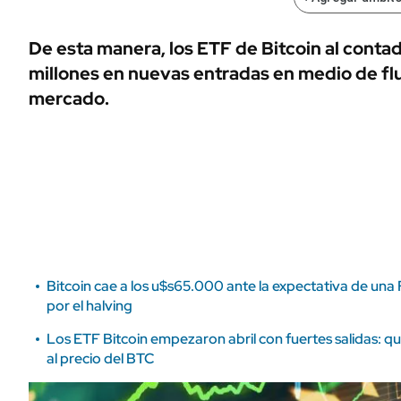
ÁMBITO DEBATE
Municipios
MEDIAKIT AMBITO DEBATE
De esta manera, los ETF de Bitcoin al conta
URUGUAY
millones en nuevas entradas en medio de fl
mercado.
Bitcoin cae a los u$s65.000 ante la expectativa de un
por el halving
Los ETF Bitcoin empezaron abril con fuertes salidas: q
al precio del BTC