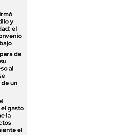
firmó
illo y
ad: el
convenio
abajo
 para de
 su
so al
se
 de un
el
el gasto
e la
ctos
iente el