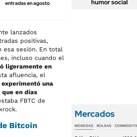
humor social
entradas en agosto
nte lanzados
tradas positivas,
 esa sesión. En total
es, incluso cuando el
ó ligeramente en
ta afluencia, el
C
experimentó una
 que en días
 estaba FBTC de
krock.
Mercados
de Bitcoin
MONEDAS
BOLSAS
COMMODITI