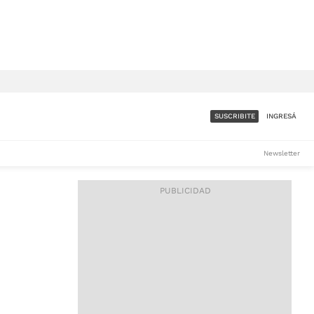
SUSCRIBITE
INGRESÁ
SUMATE A LA COMUNIDAD
Newsletter
DE ÁMBITO
LES
ACCESO FULL - $1.800/MES
ES
CORPORATIVO - CONSULTAR
Si tenés dudas comunicate
con nosotros a
IOS
suscripciones@ambito.com.ar
Llamanos al (54) 11 4556-
9147/48 o
al (54) 11 4449-3256 de lunes a