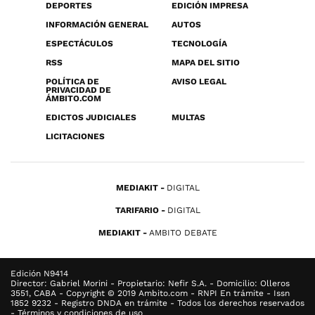
DEPORTES
EDICIÓN IMPRESA
INFORMACIÓN GENERAL
AUTOS
ESPECTÁCULOS
TECNOLOGÍA
RSS
MAPA DEL SITIO
POLÍTICA DE
AVISO LEGAL
PRIVACIDAD DE
ÁMBITO.COM
EDICTOS JUDICIALES
MULTAS
LICITACIONES
MEDIAKIT
DIGITAL
TARIFARIO
DIGITAL
MEDIAKIT
AMBITO DEBATE
Edición N9414
Director: Gabriel Morini - Propietario: Nefir S.A. - Domicilio: Olleros
3551, CABA - Copyright © 2019 Ambito.com - RNPI En trámite - Issn
1852 9232 - Registro DNDA en trámite - Todos los derechos reservados
- Términos y condiciones de uso