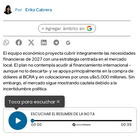
Erika Cabrera
Por
+ Agregar ámbito en
El equipo económico proyecta cubrir íntegramente las necesidades
financieras de 2027 con una estrategia centrada en el mercado
local. El plan no contempla acudir al financiamiento internacional -
aunque no lo descarta- y se apoya principalmente en la compra de
dólares al BCRA y en colocaciones por unos u$s5.000 millones. Sin
embargo, el mercado sigue mostrando cautela debido a la
incertidumbre política.
×
Toca para escuchar
ESCUCHAR EL RESUMEN DE LA NOTA
Tiempo transcurrido: 0 segundos
Dura
00:00
00:39