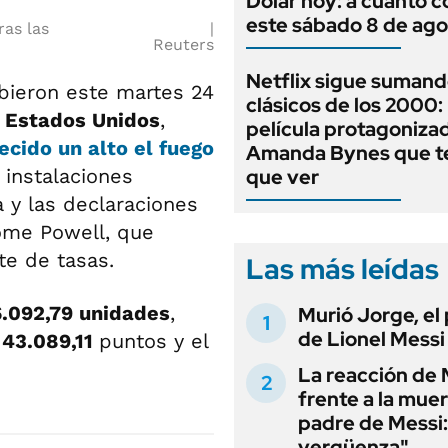
Dólar hoy: a cuánto c
este sábado 8 de ago
ras las
Reuters
Netflix sigue suman
ieron este martes 24
clásicos de los 2000: 
e
Estados Unidos
,
película protagoniza
lecido un
alto el fuego
Amanda Bynes que t
 instalaciones
que ver
 y las declaraciones
rome Powell, que
te de tasas.
Las más leídas
6.092,79
unidades
,
Murió Jorge, el
de Lionel Messi
a
43.089,11
puntos y el
La reacción de 
frente a la muer
padre de Messi:
vergüenza"