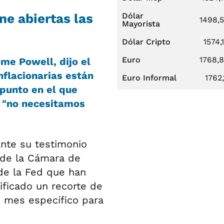
ne abiertas las
Dólar
1498,
Mayorista
Dólar Cripto
1574,
Euro
1768,
me Powell, dijo el
nflacionarias están
Euro Informal
1762,
 punto en el que
o "no necesitamos
nte su testimonio
 de la Cámara de
de la Fed que han
ificado un recorte de
ún mes específico para