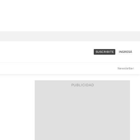
SUSCRIBITE
INGRESÁ
SUMATE A LA COMUNIDAD
Newsletter
DE ÁMBITO
LES
ACCESO FULL - $1.800/MES
ES
CORPORATIVO - CONSULTAR
Si tenés dudas comunicate
con nosotros a
IOS
suscripciones@ambito.com.ar
Llamanos al (54) 11 4556-
9147/48 o
al (54) 11 4449-3256 de lunes a