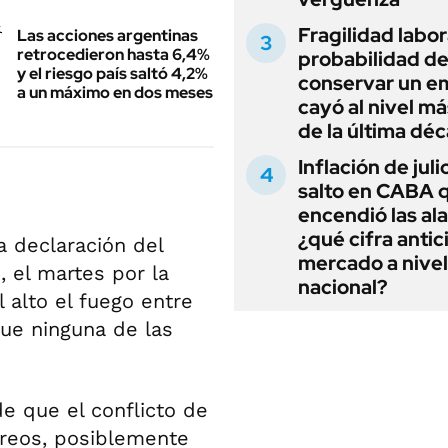
Fragilidad labora
Las acciones argentinas
retrocedieron hasta 6,4%
probabilidad d
y el riesgo país saltó 4,2%
conservar un e
a un máximo en dos meses
cayó al nivel má
de la última dé
Inflación de julio
salto en CABA 
encendió las al
¿qué cifra antic
a declaración del
mercado a nivel
p
, el martes por la
nacional?
 alto el fuego entre
que ninguna de las
e que el conflicto de
éreos, posiblemente