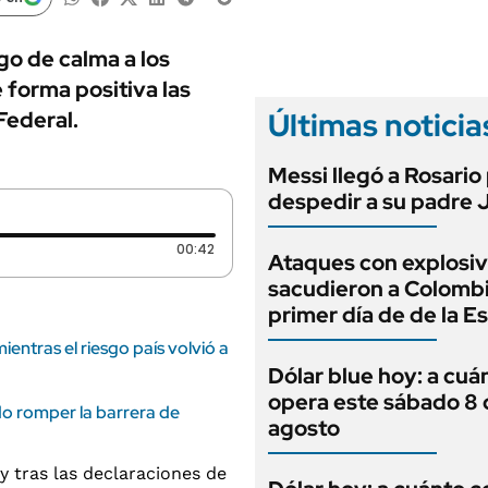
ANUARIO 2025
LIFESTYLE
EDICIÓN IMPRESA
AUTOS
lgo de calma a los
 forma positiva las
Últimas noticia
Federal.
Messi llegó a Rosario
despedir a su padre 
Duración: 42 segundos
00:42
Ataques con explosi
sacudieron a Colombi
primer día de de la Es
entras el riesgo país volvió a
Dólar blue hoy: a cuá
opera este sábado 8 
udo romper la barrera de
agosto