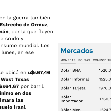
en la guerra también
Estrecho de Ormuz
,
mán
, por la que fluyen
de crudo y
consumo mundial. Los
Mercados
 lunes, en ese
MONEDAS
BOLSAS
COMMODITI
Dólar BNA
1520,
 se ubicó en
u$s67,46
e
West Texas
Dólar Informal
1525,
$s64,67
por barril.
Dólar Tarjeta
1976,
mínimo en dos
Dólar
1760,
imara las
Importador
uelo iraní
.
Dólar Mep
1524,