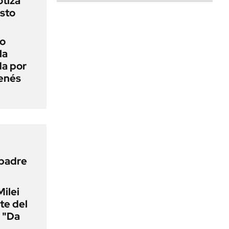
otiza
sto
do
la
da por
enés
 padre
Milei
te del
 "Da