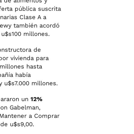
a de alimentos y
erta pública suscrita
narias Clase A a
hewy también acordó
u$s100 millones.
nstructora de
por vivienda para
millones hasta
pañía había
y u$s7.000 millones.
pararon un
12%
son Gabelman,
e Mantener a Comprar
sde u$s9,00.