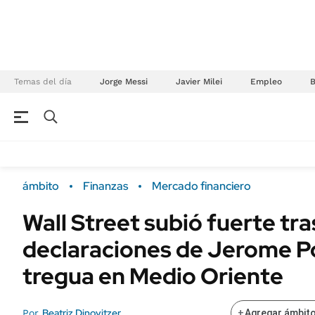
Temas del día
Jorge Messi
Javier Milei
Empleo
NEGOCIOS
ÚLTIMAS NOTICIAS
Especiales Ámbito
ECONOMÍA
ámbito
Finanzas
Mercado financiero
Real Estate
Banco de Datos
Wall Street subió fuerte tra
Sustentabilidad
Campo
declaraciones de Jerome Po
Seguros
FINANZAS
ENERGY REPORT
tregua en Medio Oriente
Dólar
POLÍTICA
Mercados
Beatriz Dinovitzer
Por
+
Agregar ámbito
Nacional