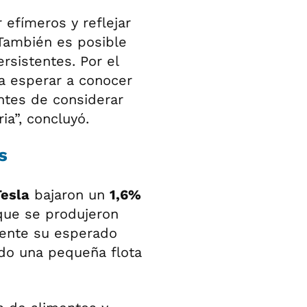
 efímeros y reflejar
 También es posible
rsistentes. Por el
a esperar a conocer
ntes de considerar
ia”, concluyó.
s
Tesla
bajaron un
1,6%
 que se produjeron
mente su esperado
ando una pequeña flota