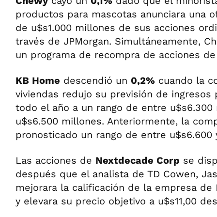
Chewy
cayó un
0,1%
dado que el minorist
productos para mascotas anunciara una of
de u$s1.000 millones de sus acciones ordi
través de JPMorgan. Simultáneamente, C
un programa de recompra de acciones de 
KB Home
descendió un
0,2%
cuando la co
viviendas redujo su previsión de ingresos 
todo el año a un rango de entre u$s6.300 
u$s6.500 millones. Anteriormente, la com
pronosticado un rango de entre u$s6.600 
Las acciones de
Nextdecade Corp
se dis
después que el analista de TD Cowen, Ja
mejorara la calificación de la empresa d
y elevara su precio objetivo a u$s11,00 de