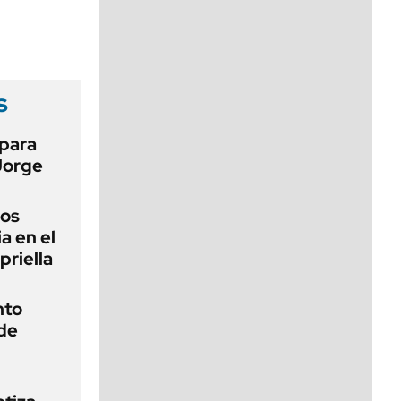
viernes de 10 a 18
s
 para
Jorge
vos
a en el
priella
nto
de