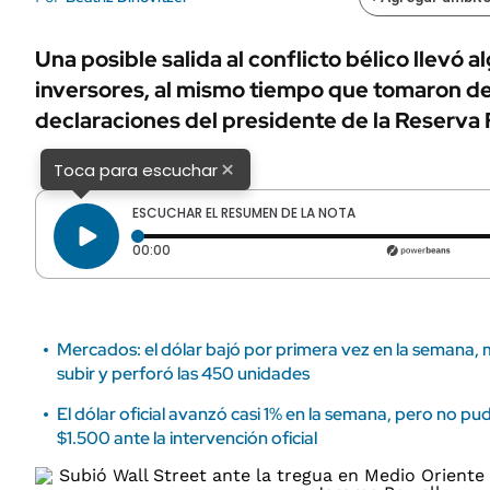
ÁMBITO DEBATE
Municipios
MEDIAKIT AMBITO DEBATE
Una posible salida al conflicto bélico llevó a
URUGUAY
inversores, al mismo tiempo que tomaron de
declaraciones del presidente de la Reserva 
×
Toca para escuchar
ESCUCHAR EL RESUMEN DE LA NOTA
Tiempo transcurrido: 0 segundos
00:00
Mercados: el dólar bajó por primera vez en la semana, mi
subir y perforó las 450 unidades
El dólar oficial avanzó casi 1% en la semana, pero no p
$1.500 ante la intervención oficial