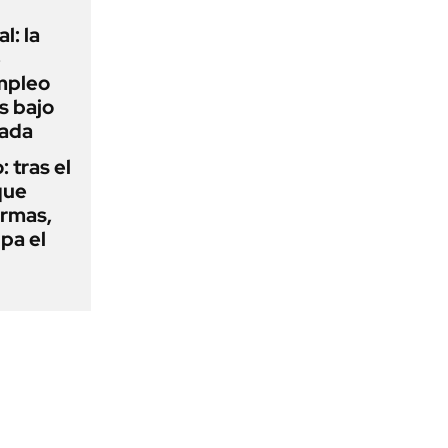
l: la
e
mpleo
s bajo
cada
: tras el
que
armas,
ipa el