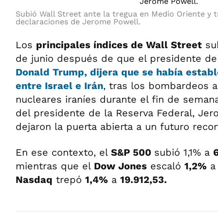
Subió Wall Street ante la tregua en Medio Oriente y t
declaraciones de Jerome Powell.
Los
principales índices de Wall Street
sub
de junio después de que el presidente d
Donald Trump
, dijera que se había estab
entre
Israel
e
Irán
, tras los bombardeos a
nucleares iraníes durante el fin de semana
del presidente de la Reserva Federal, Je
dejaron la puerta abierta a un futuro recor
En ese contexto, el
S&P 500
subió 1,1% a
mientras que el
Dow Jones
escaló
1,2%
Nasdaq
trepó
1,4%
a
19.912,53
.