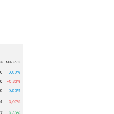
ES
CEDEARS
00
0,00%
00
-0,33%
00
0,00%
74
-0,07%
77
0,30%