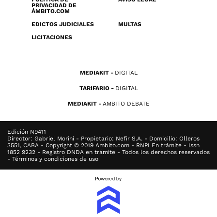
PRIVACIDAD DE
ÁMBITO.COM
EDICTOS JUDICIALES
MULTAS
LICITACIONES
MEDIAKIT
DIGITAL
TARIFARIO
DIGITAL
MEDIAKIT
AMBITO DEBATE
Edición N9411
Director: Gabriel Morini - Propietario: Nefir S.A. - Domicilio: Olleros
3551, CABA - Copyright © 2019 Ambito.com - RNPI En trámite - Issn
1852 9232 - Registro DNDA en trámite - Todos los derechos reservados
- Términos y condiciones de uso