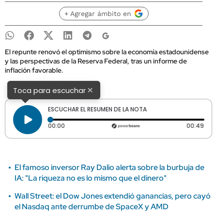
+ Agregar ámbito en
El repunte renovó el optimismo sobre la economía estadounidense
y las perspectivas de la Reserva Federal, tras un informe de
inflación favorable.
×
Toca para escuchar
ESCUCHAR EL RESUMEN DE LA NOTA
Tiempo transcurrido: 0 segundos
Dura
00:00
00:49
El famoso inversor Ray Dalio alerta sobre la burbuja de
IA: "La riqueza no es lo mismo que el dinero"
Wall Street: el Dow Jones extendió ganancias, pero cayó
el Nasdaq ante derrumbe de SpaceX y AMD