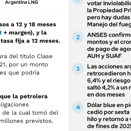
Argentina LNG
votar Inviolabil
la Propiedad Pr
pero hay dudas
Manejo del fue
sos a 12 y 18 meses
R
+ margen), y la
ANSES confirmó
 tasa fija a 12 meses.
montos y el cr
de pago de ago
AUH y SUAF
ra del título Clase
21, por un monto
Las acciones ar
res que podría
retrocedieron h
6,4% y el riesgo
saltó 4,2% a un
en dos meses
 que la petrolera
ligaciones
Dólar blue en p
cedió por sexta 
 de la cual tomó del
hilo y retornó a
illones previstos.
de fines de 202