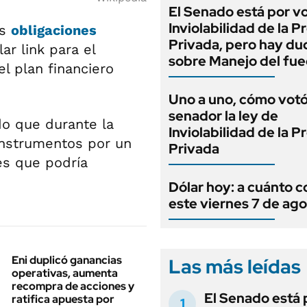
El Senado está por v
Inviolabilidad de la 
os
obligaciones
Privada, pero hay du
ar link para el
sobre Manejo del fu
l plan financiero
Uno a uno, cómo vot
senador la ley de
o que durante la
Inviolabilidad de la 
 instrumentos por un
Privada
es que podría
Dólar hoy: a cuánto c
este viernes 7 de ag
Eni duplicó ganancias
Las más leídas
operativas, aumenta
recompra de acciones y
El Senado está 
ratifica apuesta por