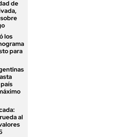
idad de
ivada,
 sobre
go
 los
onograma
sto para
gentinas
asta
 país
 máximo
icada:
rueda al
 valores
5