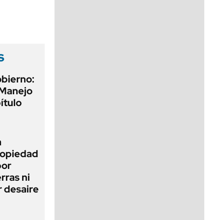
viernes de 10 a 18
s
obierno:
 Manejo
ítulo
a
Propiedad
bor
rras ni
 desaire