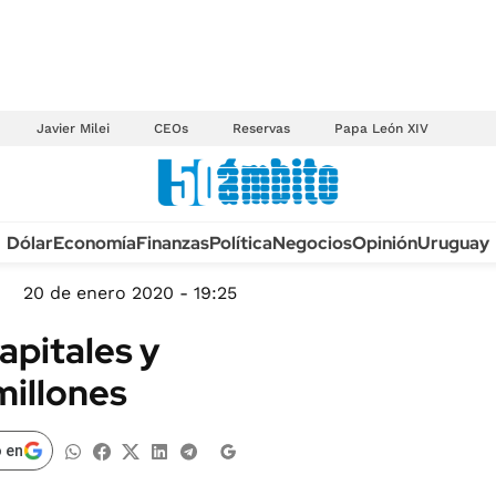
Javier Milei
CEOs
Reservas
Papa León XIV
Anuario autos 2026
Dólar
Economía
Finanzas
Política
Negocios
Opinión
Uruguay
TECNOLOGÍA
NOVEDADES FISCA
MÉXICO
20 de enero 2020 - 19:25
EDICTOS JUDICIAL
OPINIÓN
apitales y
MULTAS
MUNDO
millones
LICITACIONES
INFORMACIÓN GENERAL
CUADROS TARIFAR
ESPECTÁCULOS
 en
RECALL
DEPORTES