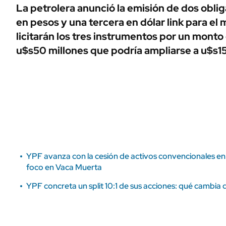
ÁMBITO DEBATE
La petrolera anunció la emisión de dos obli
Municipios
en pesos y una tercera en dólar link para el 
MEDIAKIT AMBITO DEBATE
URUGUAY
licitarán los tres instrumentos por un monto
u$s50 millones que podría ampliarse a u$s15
YPF avanza con la cesión de activos convencionales e
foco en Vaca Muerta
YPF concreta un split 10:1 de sus acciones: qué cambia 