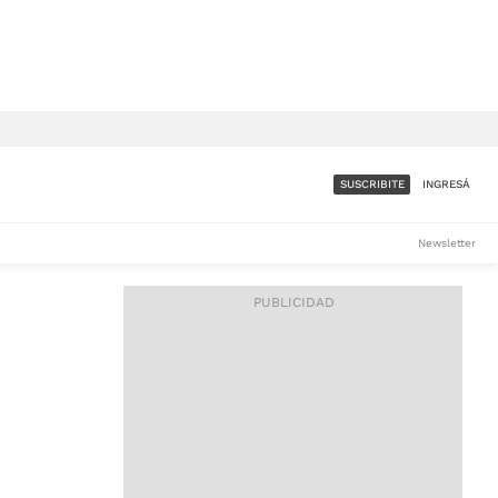
SUSCRIBITE
INGRESÁ
SUMATE A LA COMUNIDAD
Newsletter
DE ÁMBITO
LES
ACCESO FULL - $1.800/MES
ES
CORPORATIVO - CONSULTAR
Si tenés dudas comunicate
con nosotros a
IOS
suscripciones@ambito.com.ar
Llamanos al (54) 11 4556-
9147/48 o
al (54) 11 4449-3256 de lunes a