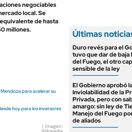
ANUARIO 2025
gaciones negociables
LIFESTYLE
EDICIÓN IMPRESA
mercado local. Se
AUTOS
 equivalente de hasta
0 millones.
Últimas noticia
Duro revés para el G
tuvo que dar de baja
del Fuego, el otro cap
sensible de la ley
El Gobierno aprobó l
n Mendoza para acelerar su
Inviolabilidad de la 
Privada, pero con sa
amargo: sin ley de Tie
desde hoy para los inversores
Manejo del Fuego por
de aliados
Imagen:
Wikipedia