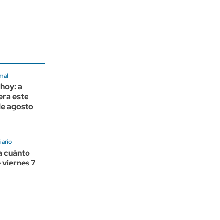
mal
 hoy: a
era este
de agosto
ario
 a cuánto
 viernes 7