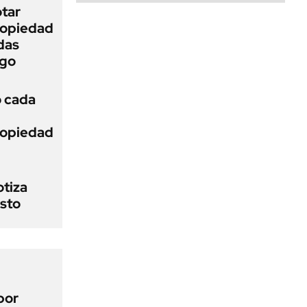
otar
Propiedad
das
ego
ó cada
Propiedad
otiza
osto
por