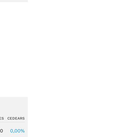
ES
CEDEARS
00
0,00%