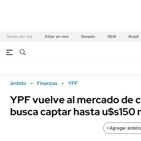
Temas del día
Dólar en vivo
Senado
REM
Brasil
NEGOCIOS
ÚLTIMAS NOTICIAS
Especiales Ámbito
ECONOMÍA
ámbito
Finanzas
YPF
Real Estate
Banco de Datos
YPF vuelve al mercado de c
Sustentabilidad
Campo
busca captar hasta u$s150 
Seguros
FINANZAS
ENERGY REPORT
Dólar
+
Agregar ámbito
POLÍTICA
Mercados
Nacional