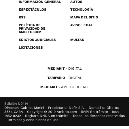
INFORMACIÓN GENERAL
AUTOS
ESPECTÁCULOS
TECNOLOGÍA
RSS
MAPA DEL SITIO
POLÍTICA DE
AVISO LEGAL
PRIVACIDAD DE
ÁMBITO.COM
EDICTOS JUDICIALES
MULTAS
LICITACIONES
MEDIAKIT
DIGITAL
TARIFARIO
DIGITAL
MEDIAKIT
AMBITO DEBATE
Edición N9414
Director: Gabriel Morini - Propietario: Nefir S.A. - Domicilio: Olleros
3551, CABA - Copyright © 2019 Ambito.com - RNPI En trámite - Issn
1852 9232 - Registro DNDA en trámite - Todos los derechos reservados
- Términos y condiciones de uso