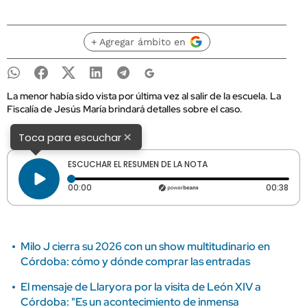
+ Agregar ámbito en
La menor había sido vista por última vez al salir de la escuela. La
Fiscalía de Jesús María brindará detalles sobre el caso.
×
Toca para escuchar
ESCUCHAR EL RESUMEN DE LA NOTA
Tiempo transcurrido: 0 segundos
Dura
00:00
00:38
Milo J cierra su 2026 con un show multitudinario en
Córdoba: cómo y dónde comprar las entradas
El mensaje de Llaryora por la visita de León XIV a
Córdoba: "Es un acontecimiento de inmensa