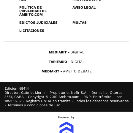
POLÍTICA DE
AVISO LEGAL
PRIVACIDAD DE
ÁMBITO.COM
EDICTOS JUDICIALES
MULTAS
LICITACIONES
MEDIAKIT
DIGITAL
TARIFARIO
DIGITAL
MEDIAKIT
AMBITO DEBATE
Edición N9414
Director: Gabriel Morini - Propietario: Nefir S.A. - Domicilio: Olleros
3551, CABA - Copyright © 2019 Ambito.com - RNPI En trámite - Issn
1852 9232 - Registro DNDA en trámite - Todos los derechos reservados
- Términos y condiciones de uso