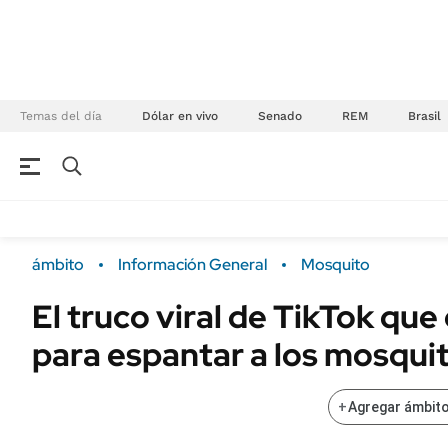
Temas del día
Dólar en vivo
Senado
REM
Brasil
NEGOCIOS
ÚLTIMAS NOTICIAS
Especiales Ámbito
ECONOMÍA
ámbito
Información General
Mosquito
Real Estate
Banco de Datos
El truco viral de TikTok que 
Sustentabilidad
Campo
para espantar a los mosqui
Seguros
FINANZAS
ENERGY REPORT
Dólar
+
Agregar ámbito
POLÍTICA
Mercados
Nacional