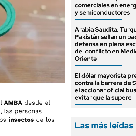
comerciales en energ
y semiconductores
Arabia Saudita, Turqu
Pakistán sellan un pa
defensa en plena esc
del conflicto en Medi
Oriente
El dólar mayorista pr
contra la barrera de 
el accionar oficial bu
evitar que la supere
al
AMBA
desde el
, las personas
los
insectos
de los
Las más leídas