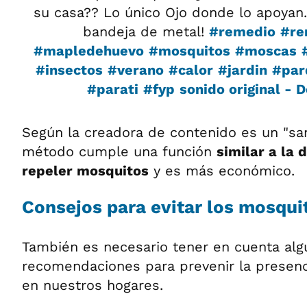
su casa?? Lo único Ojo donde lo apoyan.
bandeja de metal!
#remedio
#re
#mapledehuevo
#mosquitos
#moscas
#insectos
#verano
#calor
#jardin
#par
#parati
#fyp
sonido original - 
Según la creadora de contenido es un "sa
método cumple una función
similar a la 
repeler mosquitos
y es más económico.
Consejos para evitar los mosqui
También es necesario tener en cuenta alg
recomendaciones para prevenir la presenc
en nuestros hogares.