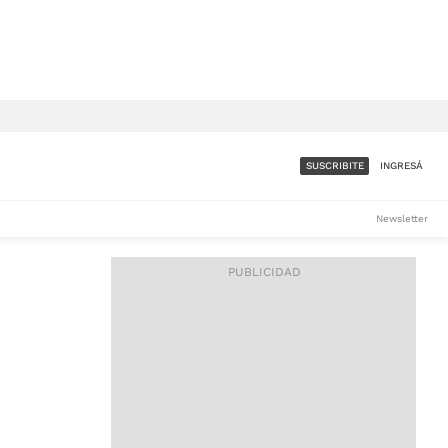
SUSCRIBITE
INGRESÁ
SUMATE A LA COMUNIDAD
Newsletter
DE ÁMBITO
LES
ACCESO FULL - $1.800/MES
ES
CORPORATIVO - CONSULTAR
Si tenés dudas comunicate
con nosotros a
IOS
suscripciones@ambito.com.ar
Llamanos al (54) 11 4556-
9147/48 o
al (54) 11 4449-3256 de lunes a