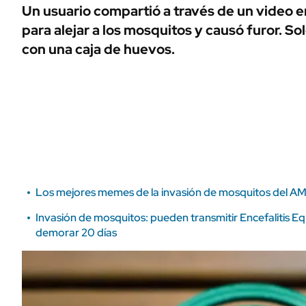
ÁMBITO DEBATE
Un usuario compartió a través de un video e
Municipios
para alejar a los mosquitos y causó furor. So
MEDIAKIT AMBITO DEBATE
URUGUAY
con una caja de huevos.
Los mejores memes de la invasión de mosquitos del A
Invasión de mosquitos: pueden transmitir Encefalitis Eq
demorar 20 días