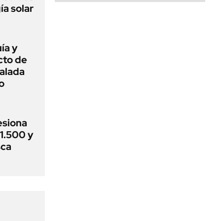
ía solar
ía y
cto de
alada
o
esiona
$1.500 y
sca