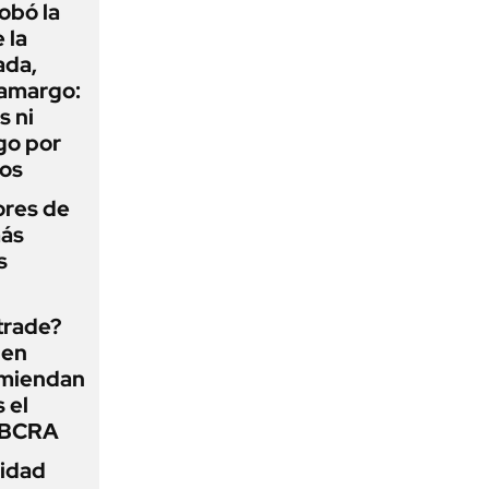
obó la
 la
ada,
 amargo:
s ni
go por
dos
ores de
más
s
 trade?
 en
omiendan
s el
l BCRA
lidad