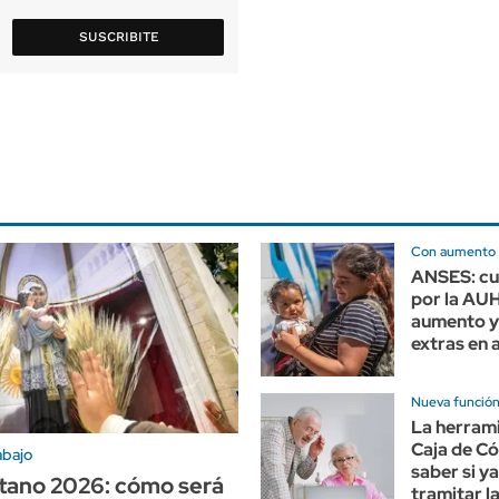
SUSCRIBITE
Con aumento
ANSES: cu
por la AU
aumento y
extras en
Nueva funció
La herrami
Caja de C
abajo
saber si y
tano 2026: cómo será
tramitar la