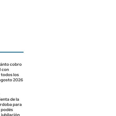
ánto cobro
H con
 todos los
 agosto 2026
n
enta de la
órdoba para
a podés
 jubilación