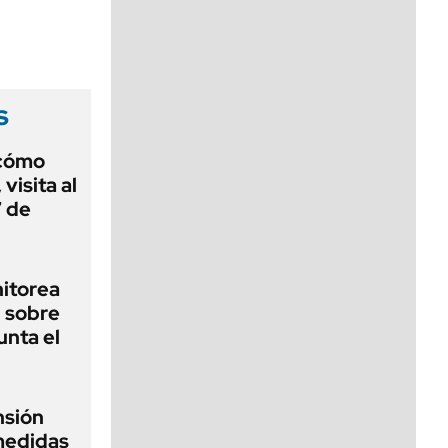
viernes de 10 a 18
s
 cómo
visita al
7 de
nitorea
l sobre
unta el
nsión
medidas