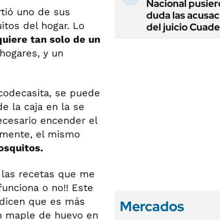
Nacional pusier
ió uno de sus
duda las acusac
itos del hogar. Lo
del juicio Cuad
quiere tan solo de un
 hogares, y un
codecasita, se puede
e la caja en la se
ecesario encender el
tamente, el mismo
osquitos.
 las recetas que me
funciona o no!! Este
 dicen que es más
Mercados
un maple de huevo en