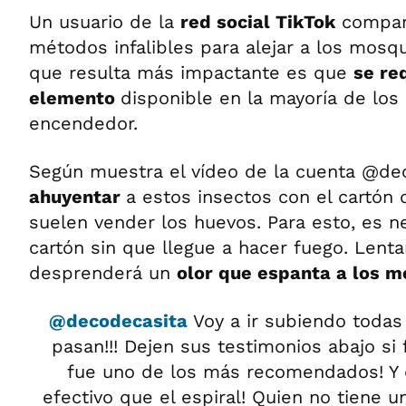
Un usuario de la
red social TikTok
compart
métodos infalibles para alejar a los mosqu
que resulta más impactante es que
se re
elemento
disponible en la mayoría de los
encendedor.
Según muestra el vídeo de la cuenta @de
ahuyentar
a estos insectos con el cartón d
suelen vender los huevos. Para esto, es n
cartón sin que llegue a hacer fuego. Len
desprenderá un
olor que espanta a los m
@decodecasita
Voy a ir subiendo todas
pasan!!! Dejen sus testimonios abajo si 
fue uno de los más recomendados! Y
efectivo que el espiral! Quien no tiene 