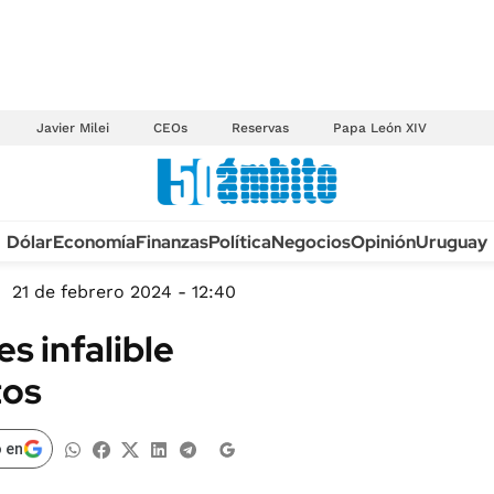
Javier Milei
CEOs
Reservas
Papa León XIV
Anuario autos 2026
Dólar
Economía
Finanzas
Política
Negocios
Opinión
Uruguay
TECNOLOGÍA
NOVEDADES FISCA
MÉXICO
21 de febrero 2024 - 12:40
EDICTOS JUDICIAL
OPINIÓN
es infalible
MULTAS
MUNDO
tos
LICITACIONES
INFORMACIÓN GENERAL
CUADROS TARIFAR
ESPECTÁCULOS
 en
RECALL
DEPORTES