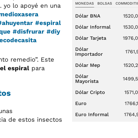
MONEDAS
BOLSAS
COMMODITI
. yo lo apoyé en una
medioxasera
Dólar BNA
1520,
#ahuyentar
#espiral
Dólar Informal
1530,
que
#disfrurar
#diy
Dólar Tarjeta
1976,
Decodecasita
Dólar
1761,
Importador
nto remedio”. Este
Dólar Mep
1520,
del espiral
para
Dólar
1499,
Mayorista
tos
Dólar Cripto
1571,
Euro
1766,
unas
Euro Informal
1764,
ia de estos insectos