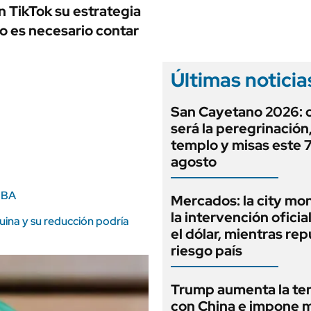
ANUARIO 2025
n TikTok su estrategia
LIFESTYLE
EDICIÓN IMPRESA
lo es necesario contar
AUTOS
Últimas noticia
San Cayetano 2026:
será la peregrinación, 
templo y misas este 
agosto
MBA
Mercados: la city mo
la intervención oficia
uina y su reducción podría
el dólar, mientras rep
riesgo país
Trump aumenta la te
con China e impone 