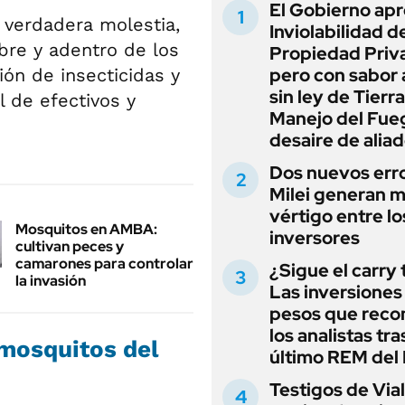
El Gobierno apr
 verdadera molestia,
Inviolabilidad de
ibre y adentro de los
Propiedad Priv
pero con sabor
ción de insecticidas y
sin ley de Tierra
l de efectivos y
Manejo del Fue
desaire de alia
Dos nuevos err
Milei generan 
vértigo entre lo
Mosquitos en AMBA:
inversores
cultivan peces y
camarones para controlar
¿Sigue el carry
la invasión
Las inversiones
pesos que rec
los analistas tra
 mosquitos del
último REM de
Testigos de Via